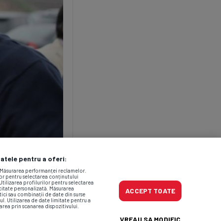
datele pentru a oferi:
. Măsurarea performanței reclamelor.
lor pentru selectarea conținutului
Utilizarea profilurilor pentru selectarea
icitate personalizată. Măsurarea
ACCEPT TOATE
tici sau combinații de date din surse
ul. Utilizarea de date limitate pentru a
area prin scanarea dispozitivului.
VREAU SA MODIFIC