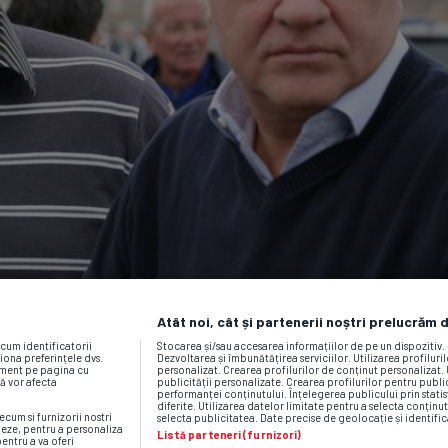
Atât noi, cât și partenerii noștri prelucrăm 
ecum identificatorii
Stocarea și/sau accesarea informațiilor de pe un dispozitiv
iona preferințele dvs.
Dezvoltarea și îmbunătățirea serviciilor. Utilizarea profiluri
moment pe pagina cu
personalizat. Crearea profilurilor de conținut personalizat. 
vă vor afecta
publicității personalizate. Crearea profilurilor pentru publ
performanței conținutului. Înțelegerea publicului prin statis
diferite. Utilizarea datelor limitate pentru a selecta conținut
ecum si furnizorii nostri
selecta publicitatea. Date precise de geolocație și identific
neze, pentru a personaliza
Listă parteneri (furnizori)
pentru a va oferi