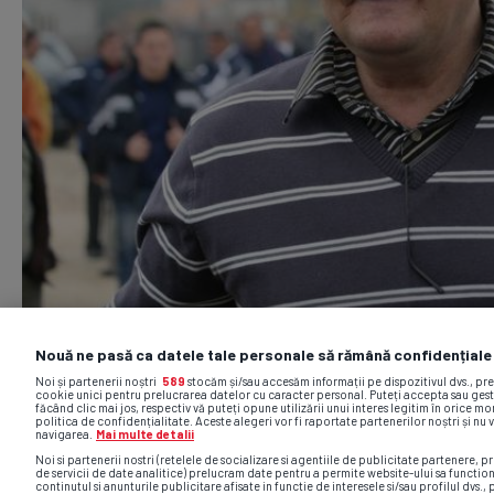
Nouă ne pasă ca datele tale personale să rămână confidențiale
Noi și partenerii noștri
589
stocăm și/sau accesăm informații pe dispozitivul dvs., pr
cookie unici pentru prelucrarea datelor cu caracter personal. Puteți accepta sau gest
făcând clic mai jos, respectiv vă puteți opune utilizării unui interes legitim în orice 
politica de confidențialitate. Aceste alegeri vor fi raportate partenerilor noștri și nu 
navigarea.
Mai multe detalii
Noi si partenerii nostri (retelele de socializare si agentiile de publicitate partenere, pr
de servicii de date analitice) prelucram date pentru a permite website-ului sa functio
continutul si anunturile publicitare afisate in functie de interesele si/sau profilul dvs., 