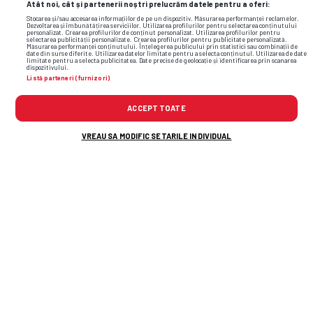
Atât noi, cât și partenerii noștri prelucrăm datele pentru a oferi:
Stocarea și/sau accesarea informațiilor de pe un dispozitiv. Măsurarea performanței reclamelor.
Dezvoltarea și îmbunătățirea serviciilor. Utilizarea profilurilor pentru selectarea conținutului
personalizat. Crearea profilurilor de conținut personalizat. Utilizarea profilurilor pentru
selectarea publicității personalizate. Crearea profilurilor pentru publicitate personalizată.
Măsurarea performanței conținutului. Înțelegerea publicului prin statistici sau combinații de
date din surse diferite. Utilizarea datelor limitate pentru a selecta conținutul. Utilizarea de date
limitate pentru a selecta publicitatea. Date precise de geolocație și identificarea prin scanarea
dispozitivului.
Listă parteneri (furnizori)
ACCEPT TOATE
VREAU SA MODIFIC SETARILE INDIVIDUAL