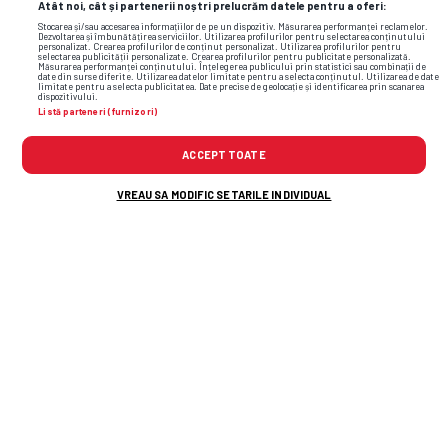
Atât noi, cât și partenerii noștri prelucrăm datele pentru a oferi:
Stocarea și/sau accesarea informațiilor de pe un dispozitiv. Măsurarea performanței reclamelor.
Dezvoltarea și îmbunătățirea serviciilor. Utilizarea profilurilor pentru selectarea conținutului
personalizat. Crearea profilurilor de conținut personalizat. Utilizarea profilurilor pentru
selectarea publicității personalizate. Crearea profilurilor pentru publicitate personalizată.
Măsurarea performanței conținutului. Înțelegerea publicului prin statistici sau combinații de
date din surse diferite. Utilizarea datelor limitate pentru a selecta conținutul. Utilizarea de date
limitate pentru a selecta publicitatea. Date precise de geolocație și identificarea prin scanarea
dispozitivului.
Listă parteneri (furnizori)
ACCEPT TOATE
VREAU SA MODIFIC SETARILE INDIVIDUAL