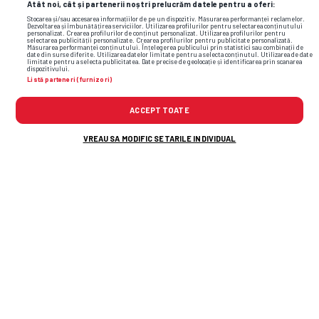
Atât noi, cât și partenerii noștri prelucrăm datele pentru a oferi:
Stocarea și/sau accesarea informațiilor de pe un dispozitiv. Măsurarea performanței reclamelor.
Dezvoltarea și îmbunătățirea serviciilor. Utilizarea profilurilor pentru selectarea conținutului
personalizat. Crearea profilurilor de conținut personalizat. Utilizarea profilurilor pentru
selectarea publicității personalizate. Crearea profilurilor pentru publicitate personalizată.
Măsurarea performanței conținutului. Înțelegerea publicului prin statistici sau combinații de
date din surse diferite. Utilizarea datelor limitate pentru a selecta conținutul. Utilizarea de date
limitate pentru a selecta publicitatea. Date precise de geolocație și identificarea prin scanarea
dispozitivului.
Listă parteneri (furnizori)
ACCEPT TOATE
VREAU SA MODIFIC SETARILE INDIVIDUAL