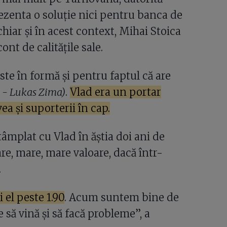
ezenta o soluție nici pentru banca de
 chiar și în acest context, Mihai Stoica
ont de calitățile sale.
te în formă și pentru faptul că are
r. - Lukas Zima)
.
Vlad era un portar
ea și suporterii în cap.
âmplat cu Vlad în ăștia doi ani de
re, mare, mare valoare, dacă într-
.
i el peste 1.90
. Acum suntem bine de
e să vină și să facă probleme”, a