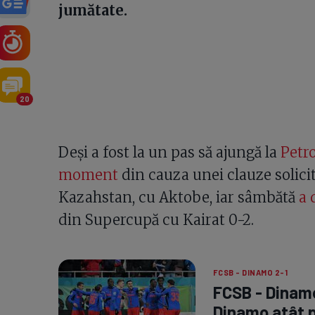
jumătate.
20
Deși a fost la un pas să ajungă la
Petro
moment
din cauza unei clauze solicit
Kazahstan, cu Aktobe, iar sâmbătă
a 
din Supercupă cu Kairat 0-2.
FCSB - DINAMO 2-1
FCSB - Dinamo
Dinamo atât 