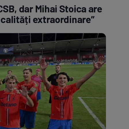
CSB, dar Mihai Stoica are
e A
Meciuri
Clasament
calități extraordinare”