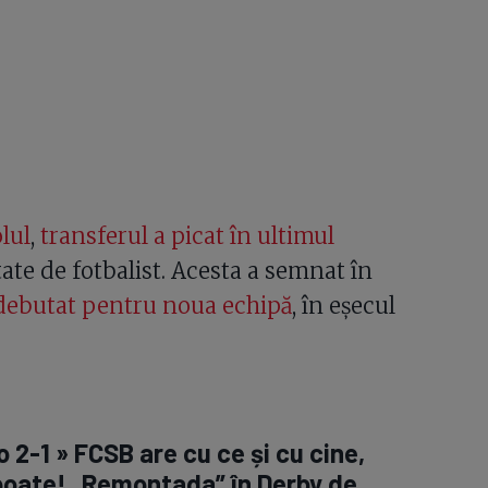
lul
,
transferul a picat în ultimul
ate de fotbalist. Acesta a semnat în
debutat pentru noua echipă
, în eșecul
 2-1 » FCSB are cu ce și cu cine,
poate! „Remontada” în Derby de