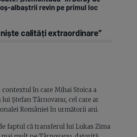
oș-albaștrii revin pe primul loc
niște calități extraordinare”
 contextul în care Mihai Stoica a
 lui Ștefan Târnovanu, cel care ar
ionalei României în următorii ani.
 de faptul că transferul lui Lukas Zima
 și mai mult pe Târnovanu, datorită