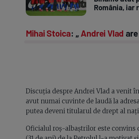
România, iar r
Mihai Stoica
: „
Andrei Vlad
are 
Discuția despre Andrei Vlad a venit în
avut numai cuvinte de laudă la adresa
putea deveni titularul de drept al naț
Oficialul roș-albaștrilor este convins
(31 de ani) de la Petrolul l-a motivat