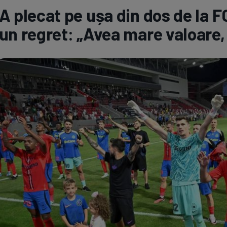
A plecat pe ușa din dos de la F
Seri
Echipe
un regret: „Avea mare valoare, 
Program TV