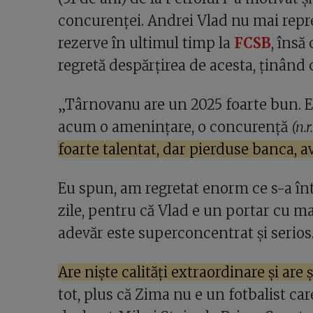
concurenței. Andrei Vlad nu mai repr
rezerve în ultimul timp la
FCSB
, însă
regretă despărțirea de acesta, ținând c
„Târnovanu are un 2025 foarte bun. Es
acum o amenințare, o concurență
(n.
foarte talentat, dar pierduse banca, av
Eu spun, am regretat enorm ce s-a înt
zile, pentru că Vlad e un portar cu ma
adevăr este superconcentrat și serios
Are niște calități extraordinare și are ș
tot, plus că Zima nu e un fotbalist car