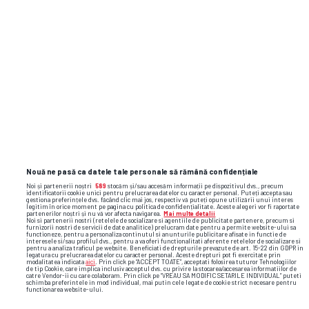
GSP.RO
Nouă ne pasă ca datele tale personale să rămână confidențiale
Noi și partenerii noștri
589
stocăm și/sau accesăm informații pe dispozitivul dvs., precum
identificatorii cookie unici pentru prelucrarea datelor cu caracter personal. Puteți accepta sau
gestiona preferințele dvs. făcând clic mai jos, respectiv vă puteți opune utilizării unui interes
legitim în orice moment pe pagina cu politica de confidențialitate. Aceste alegeri vor fi raportate
partenerilor noștri și nu vă vor afecta navigarea.
Mai multe detalii
Noi si partenerii nostri (retelele de socializare si agentiile de publicitate partenere, precum si
furnizorii nostri de servicii de date analitice) prelucram date pentru a permite website-ului sa
functioneze, pentru a personaliza continutul si anunturile publicitare afisate in functie de
interesele si/sau profilul dvs., pentru a va oferi functionalitati aferente retelelor de socializare si
pentru a analiza traficul pe website. Beneficiati de drepturile prevazute de art. 15-22 din GDPR in
legatura cu prelucrarea datelor cu caracter personal. Aceste drepturi pot fi exercitate prin
modalitatea indicata
aici
. Prin click pe “ACCEPT TOATE”, acceptati folosirea tuturor Tehnologiilor
de tip Cookie, care implica inclusiv acceptul dvs. cu privire la stocarea/accesarea informatiilor de
catre Vendor-ii cu care colaboram. Prin click pe “VREAU SA MODIFIC SETARILE INDIVIDUAL” puteti
schimba preferintele in mod individual, mai putin cele legate de cookie strict necesare pentru
functionarea website-ului.