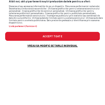
Atât noi, cât și partenerii noștri prelucrăm datele pentru a oferi:
Stocarea și/sau accesarea informațiilor de pe un dispozitiv. Măsurarea performanței reclamelor.
Dezvoltarea și îmbunătățirea serviciilor. Utilizarea profilurilor pentru selectarea conținutului
personalizat. Crearea profilurilor de conținut personalizat. Utilizarea profilurilor pentru
selectarea publicității personalizate. Crearea profilurilor pentru publicitate personalizată.
Măsurarea performanței conținutului. Înțelegerea publicului prin statistici sau combinații de
date din surse diferite. Utilizarea datelor limitate pentru a selecta conținutul. Utilizarea de date
limitate pentru a selecta publicitatea. Date precise de geolocație și identificarea prin scanarea
dispozitivului.
Listă parteneri (furnizori)
ACCEPT TOATE
VREAU SA MODIFIC SETARILE INDIVIDUAL
TOP ȘTIRI
ȘTIRI SPORT