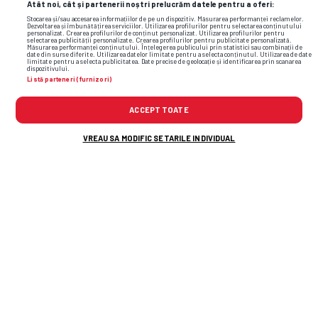
Atât noi, cât și partenerii noștri prelucrăm datele pentru a oferi:
Stocarea și/sau accesarea informațiilor de pe un dispozitiv. Măsurarea performanței reclamelor.
Dezvoltarea și îmbunătățirea serviciilor. Utilizarea profilurilor pentru selectarea conținutului
personalizat. Crearea profilurilor de conținut personalizat. Utilizarea profilurilor pentru
selectarea publicității personalizate. Crearea profilurilor pentru publicitate personalizată.
Măsurarea performanței conținutului. Înțelegerea publicului prin statistici sau combinații de
date din surse diferite. Utilizarea datelor limitate pentru a selecta conținutul. Utilizarea de date
limitate pentru a selecta publicitatea. Date precise de geolocație și identificarea prin scanarea
dispozitivului.
Listă parteneri (furnizori)
ACCEPT TOATE
VREAU SA MODIFIC SETARILE INDIVIDUAL
TOP ȘTIRI
ȘTIRI SPORT