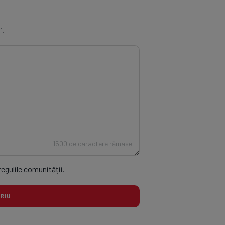
i.
1500 de caractere rămase
regulile comunității
.
TARIU