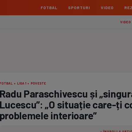
FOTBAL
SPORTURI
VIDEO
REZ
România
Interna
VIDEO
Superliga
Cham
Echipe
Meciuri
Clasament
Echipe
Liga 2
Euro
Echipe
Meciuri
Clasament
Echipe
Cupa României Betano
Con
Echipe
Meciuri
Echi
FOTBAL
»
LIGA 1
»
POVESTE
La L
Radu Paraschivescu și „singur
TOATE ȘTIRILE
Echipe
Lucescu”: „O situație care-ți 
Prem
Echipe
problemele interioare”
Bund
Echipe
« ÎNAPOI LA ARTI