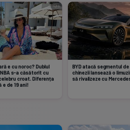
0
ară e cu noroc? Dublul
BYD atacă segmentul de 
 NBA
s-a
căsătorit cu
chinezii lansează o limuz
celebru croat. Diferența
să rivalizeze cu Mercede
 e de 19 ani!