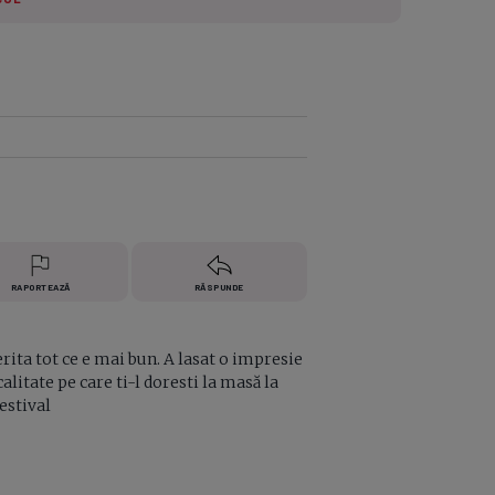
e A
Meciuri
Clasament
RAPORTEAZĂ
RĂSPUNDE
ita tot ce e mai bun. A lasat o impresie
litate pe care ti-l doresti la masă la
 estival