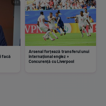
0
0
Arsenal forțează transferul unui
i facă
internațional englez »
Concurență cu Liverpool