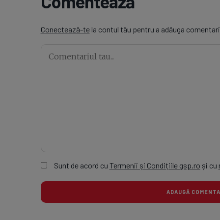
Comentează
Conectează-te
la contul tău pentru a adăuga comentari
Sunt de acord cu
Termenii și Condițiile gsp.ro
și cu
ADAUGĂ COMEN