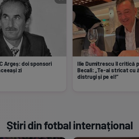
FC Argeș: doi sponsori
Ilie Dumitrescu îl critică p
aceeași zi
Becali:
„Te-ai
stricat cu ă
distrugi și pe el!”
Știri din fotbal internațional