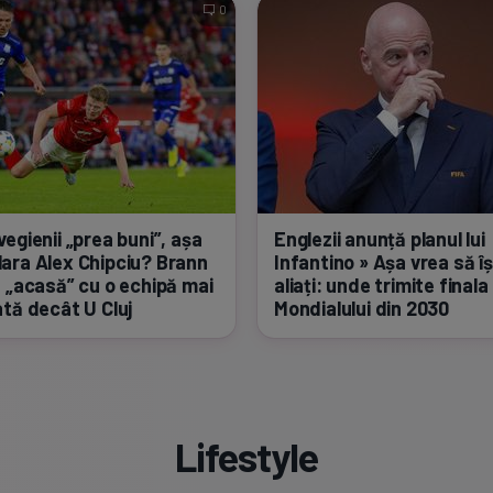
0
egienii „prea buni”, așa
Englezii anunță planul lui
ara Alex Chipciu? Brann
Infantino » Așa vrea să îș
t „acasă” cu o echipă mai
aliați: unde trimite finala
ată decât U Cluj
Mondialului din 2030
Lifestyle