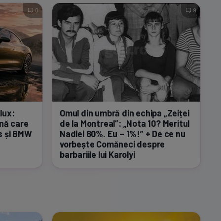
0
9
lux:
Omul din umbră din echipa „Zeiței
ină care
de la Montreal”: „Nota 10? Meritul
s și BMW
Nadiei 80%. Eu – 1%!” + De ce nu
vorbește Comăneci despre
barbariile lui Karolyi