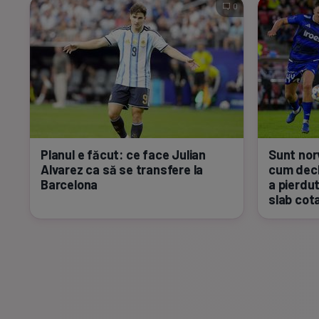
0
Planul e făcut: ce face Julian
Sunt norv
Alvarez ca să se transfere la
cum decl
Barcelona
a pierdu
slab cot