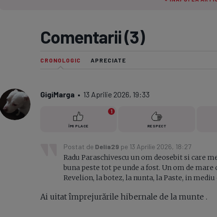
Seri
Echipe
Comentarii (3)
CRONOLOGIC
APRECIATE
Program TV
GigiMarga
• 13 Aprilie 2026, 19:33
1
ÎMI PLACE
RESPECT
Postat de
Delia29
pe 13 Aprilie 2026, 18:27
Radu Paraschivescu un om deosebit si care mer
buna peste tot pe unde a fost. Un om de mare ca
Revelion, la botez, la nunta, la Paste, in mediu
Ai uitat împrejurările hibernale de la munte .