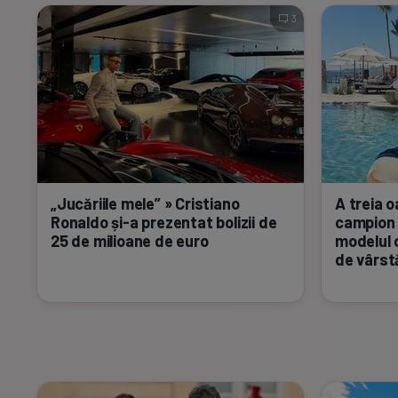
3
„Jucăriile mele” » Cristiano
A treia o
Ronaldo
și-a
prezentat bolizii de
campion
25 de milioane de euro
modelul 
de vârstă