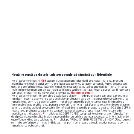
Nouă ne pasă ca datele tale personale să rămână confidențiale
Noi și partenerii noștri
589
stocăm și/sau accesăm informații pe dispozitivul dvs., precum
identificatorii cookie unici pentru prelucrarea datelor cu caracter personal. Puteți accepta sau
gestiona preferințele dvs. făcând clic mai jos, respectiv vă puteți opune utilizării unui interes
legitim în orice moment pe pagina cu politica de confidențialitate. Aceste alegeri vor fi raportate
partenerilor noștri și nu vă vor afecta navigarea.
Mai multe detalii
Noi si partenerii nostri (retelele de socializare si agentiile de publicitate partenere, precum si
furnizorii nostri de servicii de date analitice) prelucram date pentru a permite website-ului sa
functioneze, pentru a personaliza continutul si anunturile publicitare afisate in functie de
interesele si/sau profilul dvs., pentru a va oferi functionalitati aferente retelelor de socializare si
pentru a analiza traficul pe website. Beneficiati de drepturile prevazute de art. 15-22 din GDPR in
legatura cu prelucrarea datelor cu caracter personal. Aceste drepturi pot fi exercitate prin
modalitatea indicata
aici
. Prin click pe “ACCEPT TOATE”, acceptati folosirea tuturor Tehnologiilor
de tip Cookie, care implica inclusiv acceptul dvs. cu privire la stocarea/accesarea informatiilor de
catre Vendor-ii cu care colaboram. Prin click pe “VREAU SA MODIFIC SETARILE INDIVIDUAL” puteti
schimba preferintele in mod individual, mai putin cele legate de cookie strict necesare pentru
functionarea website-ului.