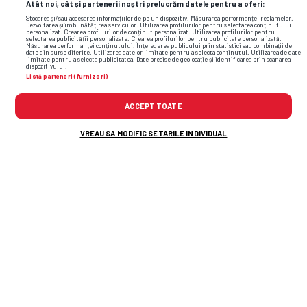
Atât noi, cât și partenerii noștri prelucrăm datele pentru a oferi:
4
3.6
2.02
Stocarea și/sau accesarea informațiilor de pe un dispozitiv. Măsurarea performanței reclamelor.
Dezvoltarea și îmbunătățirea serviciilor. Utilizarea profilurilor pentru selectarea conținutului
personalizat. Crearea profilurilor de conținut personalizat. Utilizarea profilurilor pentru
3.87
3.59
1.99
selectarea publicității personalizate. Crearea profilurilor pentru publicitate personalizată.
Măsurarea performanței conținutului. Înțelegerea publicului prin statistici sau combinații de
date din surse diferite. Utilizarea datelor limitate pentru a selecta conținutul. Utilizarea de date
limitate pentru a selecta publicitatea. Date precise de geolocație și identificarea prin scanarea
3.85
3.59
1.98
dispozitivului.
Listă parteneri (furnizori)
3.8
3.5
1.98
ACCEPT TOATE
VREAU SA MODIFIC SETARILE INDIVIDUAL
Citește și:
TENIS
A dominat tenisul mondial, acum
este de nerecunoscut! Fostul lider
ATP, surprins în Los Angeles
SUPERLIGA
CFR Cluj s-a înțeles cu Marius