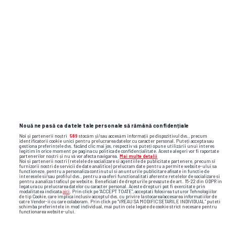
sepsi
attila hadnagy
rapid
denis ciobotariu
Nouă ne pasă ca datele tale personale să rămână confidențiale
Noi și partenerii noștri
589
stocăm și/sau accesăm informații pe dispozitivul dvs., precum
identificatorii cookie unici pentru prelucrarea datelor cu caracter personal. Puteți accepta sau
gestiona preferințele dvs. făcând clic mai jos, respectiv vă puteți opune utilizării unui interes
legitim în orice moment pe pagina cu politica de confidențialitate. Aceste alegeri vor fi raportate
partenerilor noștri și nu vă vor afecta navigarea.
Mai multe detalii
Noi si partenerii nostri (retelele de socializare si agentiile de publicitate partenere, precum si
furnizorii nostri de servicii de date analitice) prelucram date pentru a permite website-ului sa
functioneze, pentru a personaliza continutul si anunturile publicitare afisate in functie de
interesele si/sau profilul dvs., pentru a va oferi functionalitati aferente retelelor de socializare si
pentru a analiza traficul pe website. Beneficiati de drepturile prevazute de art. 15-22 din GDPR in
legatura cu prelucrarea datelor cu caracter personal. Aceste drepturi pot fi exercitate prin
modalitatea indicata
aici
. Prin click pe “ACCEPT TOATE”, acceptati folosirea tuturor Tehnologiilor
de tip Cookie, care implica inclusiv acceptul dvs. cu privire la stocarea/accesarea informatiilor de
catre Vendor-ii cu care colaboram. Prin click pe “VREAU SA MODIFIC SETARILE INDIVIDUAL” puteti
schimba preferintele in mod individual, mai putin cele legate de cookie strict necesare pentru
functionarea website-ului.