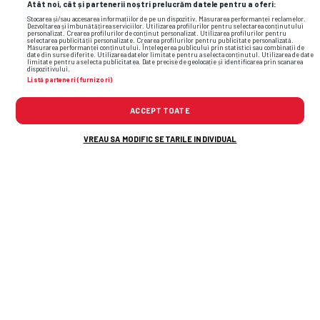
Atât noi, cât și partenerii noștri prelucrăm datele pentru a oferi:
Stocarea și/sau accesarea informațiilor de pe un dispozitiv. Măsurarea performanței reclamelor.
Dezvoltarea și îmbunătățirea serviciilor. Utilizarea profilurilor pentru selectarea conținutului
personalizat. Crearea profilurilor de conținut personalizat. Utilizarea profilurilor pentru
selectarea publicității personalizate. Crearea profilurilor pentru publicitate personalizată.
Măsurarea performanței conținutului. Înțelegerea publicului prin statistici sau combinații de
date din surse diferite. Utilizarea datelor limitate pentru a selecta conținutul. Utilizarea de date
TOP ȘTIRI
ȘTIRI SPORT
limitate pentru a selecta publicitatea. Date precise de geolocație și identificarea prin scanarea
dispozitivului.
Listă parteneri (furnizori)
ACCEPT TOATE
VREAU SA MODIFIC SETARILE INDIVIDUAL
Acțiunea de adio la Rapid? Cel mai vechi