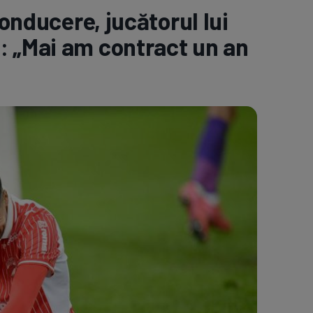
conducere, jucătorul lui
e A
Meciuri
Clasament
: „Mai am contract un an