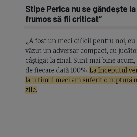
Stipe Perica nu se gândește la
frumos să fii criticat”
„A fost un meci dificil pentru noi, eu
văzut un adversar compact, cu jucăto
câștigat la final. Sunt mai bine acum
de fiecare dată 100%.
La începutul ver
la ultimul meci am suferit o ruptură
zile.