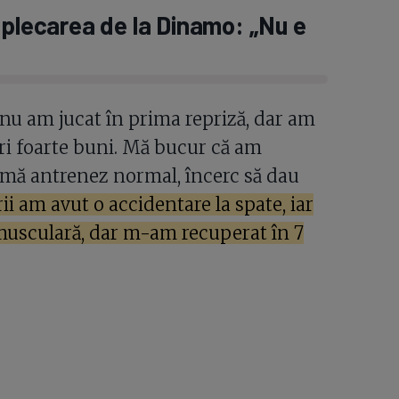
 plecarea de la Dinamo: „Nu e
 nu am jucat în prima repriză, dar am
ri foarte buni. Mă bucur că am
, mă antrenez normal, încerc să dau
ii am avut o accidentare la spate, iar
 musculară, dar m-am recuperat în 7