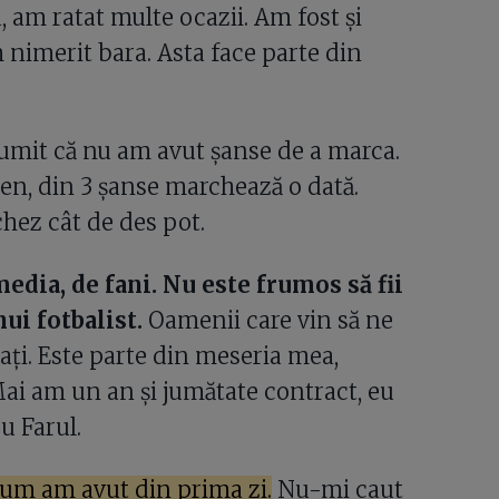
 am ratat multe ocazii. Am fost și
am nimerit bara. Asta face parte din
umit că nu am avut șanse de a marca.
ren, din 3 șanse marchează o dată.
chez cât de des pot.
edia, de fani. Nu este frumos să fii
nui fotbalist.
Oamenii care vin să ne
rați. Este parte din meseria mea,
 Mai am un an și jumătate contract, eu
u Farul.
cum am avut din prima zi.
Nu-mi caut