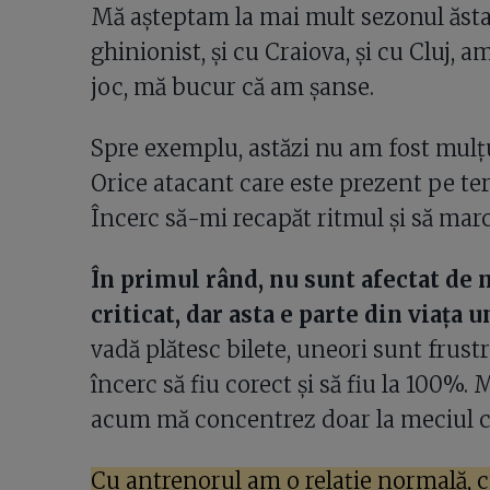
Mă așteptam la mai mult sezonul ăsta,
ghinionist, și cu Craiova, și cu Cluj, 
joc, mă bucur că am șanse.
Spre exemplu, astăzi nu am fost mulț
Orice atacant care este prezent pe te
Încerc să-mi recapăt ritmul și să mar
În primul rând, nu sunt afectat de m
criticat, dar asta e parte din viața u
vadă plătesc bilete, uneori sunt frust
încerc să fiu corect și să fiu la 100%.
acum mă concentrez doar la meciul c
Cu antrenorul am o relație normală, 