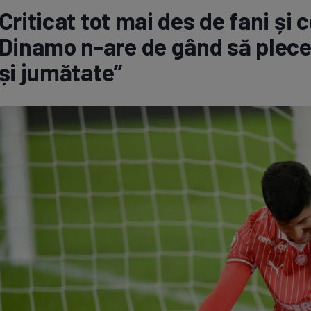
Criticat tot mai des de fani și 
Seri
Echipe
Dinamo n-are de gând să plece
și jumătate”
Program TV