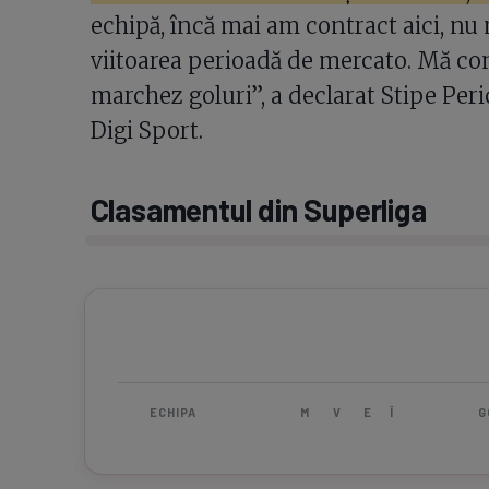
echipă, încă mai am contract aici, nu 
viitoarea perioadă de mercato. Mă con
marchez goluri”, a declarat Stipe Peri
Digi Sport.
Clasamentul din Superliga
ECHIPA
M
V
E
Î
G