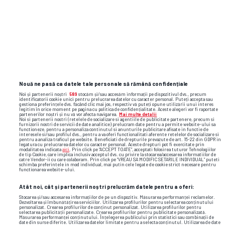
Alte știri din fotbal
Nouă ne pasă ca datele tale personale să rămână confidențiale
Noi și partenerii noștri
589
stocăm și/sau accesăm informații pe dispozitivul dvs., precum
identificatorii cookie unici pentru prelucrarea datelor cu caracter personal. Puteți accepta sau
gestiona preferințele dvs. făcând clic mai jos, respectiv vă puteți opune utilizării unui interes
legitim în orice moment pe pagina cu politica de confidențialitate. Aceste alegeri vor fi raportate
partenerilor noștri și nu vă vor afecta navigarea.
Mai multe detalii
Noi si partenerii nostri (retelele de socializare si agentiile de publicitate partenere, precum si
furnizorii nostri de servicii de date analitice) prelucram date pentru a permite website-ului sa
functioneze, pentru a personaliza continutul si anunturile publicitare afisate in functie de
interesele si/sau profilul dvs., pentru a va oferi functionalitati aferente retelelor de socializare si
pentru a analiza traficul pe website. Beneficiati de drepturile prevazute de art. 15-22 din GDPR in
legatura cu prelucrarea datelor cu caracter personal. Aceste drepturi pot fi exercitate prin
modalitatea indicata
aici
. Prin click pe “ACCEPT TOATE”, acceptati folosirea tuturor Tehnologiilor
de tip Cookie, care implica inclusiv acceptul dvs. cu privire la stocarea/accesarea informatiilor de
catre Vendor-ii cu care colaboram. Prin click pe “VREAU SA MODIFIC SETARILE INDIVIDUAL” puteti
schimba preferintele in mod individual, mai putin cele legate de cookie strict necesare pentru
functionarea website-ului.
Atât noi, cât și partenerii noștri prelucrăm datele pentru a oferi:
Stocarea și/sau accesarea informațiilor de pe un dispozitiv. Măsurarea performanței reclamelor.
Dezvoltarea și îmbunătățirea serviciilor. Utilizarea profilurilor pentru selectarea conținutului
personalizat. Crearea profilurilor de conținut personalizat. Utilizarea profilurilor pentru
selectarea publicității personalizate. Crearea profilurilor pentru publicitate personalizată.
Măsurarea performanței conținutului. Înțelegerea publicului prin statistici sau combinații de
date din surse diferite. Utilizarea datelor limitate pentru a selecta conținutul. Utilizarea de date