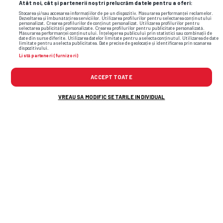
FCSB
Atât noi, cât și partenerii noștri prelucrăm datele pentru a oferi:
Stocarea și/sau accesarea informațiilor de pe un dispozitiv. Măsurarea performanței reclamelor.
Dezvoltarea și îmbunătățirea serviciilor. Utilizarea profilurilor pentru selectarea conținutului
personalizat. Crearea profilurilor de conținut personalizat. Utilizarea profilurilor pentru
selectarea publicității personalizate. Crearea profilurilor pentru publicitate personalizată.
1
X
2
Măsurarea performanței conținutului. Înțelegerea publicului prin statistici sau combinații de
date din surse diferite. Utilizarea datelor limitate pentru a selecta conținutul. Utilizarea de date
limitate pentru a selecta publicitatea. Date precise de geolocație și identificarea prin scanarea
3.9
3.5
2
dispozitivului.
Listă parteneri (furnizori)
4
3.6
2.02
ACCEPT TOATE
3.87
3.59
1.99
VREAU SA MODIFIC SETARILE INDIVIDUAL
3.85
3.59
1.98
3.8
3.5
1.98
Citește și:
TENIS
A dominat tenisul mondial, acum