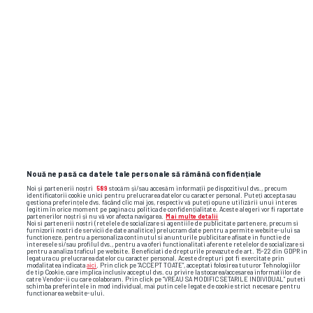
Citește și alte știri de actualitate:
EXCLUSIV Un jucător poate rezilia cu
Dinamo în orice moment. A ajuns
spectator
Lille caută un portar experimentat pentru
postul de rezervă și a pus ochii pe un
internațional român rămas fără contract
Nouă ne pasă ca datele tale personale să rămână confidențiale
Noi și partenerii noștri
589
stocăm și/sau accesăm informații pe dispozitivul dvs., precum
identificatorii cookie unici pentru prelucrarea datelor cu caracter personal. Puteți accepta sau
gestiona preferințele dvs. făcând clic mai jos, respectiv vă puteți opune utilizării unui interes
Sezon regulat
legitim în orice moment pe pagina cu politica de confidențialitate. Aceste alegeri vor fi raportate
18:30
partenerilor noștri și nu vă vor afecta navigarea.
Mai multe detalii
Etapa
4
,
10 august 2026
Noi si partenerii nostri (retelele de socializare si agentiile de publicitate partenere, precum si
furnizorii nostri de servicii de date analitice) prelucram date pentru a permite website-ului sa
functioneze, pentru a personaliza continutul si anunturile publicitare afisate in functie de
interesele si/sau profilul dvs., pentru a va oferi functionalitati aferente retelelor de socializare si
pentru a analiza traficul pe website. Beneficiati de drepturile prevazute de art. 15-22 din GDPR in
legatura cu prelucrarea datelor cu caracter personal. Aceste drepturi pot fi exercitate prin
modalitatea indicata
aici
. Prin click pe “ACCEPT TOATE”, acceptati folosirea tuturor Tehnologiilor
de tip Cookie, care implica inclusiv acceptul dvs. cu privire la stocarea/accesarea informatiilor de
Sepsi OSK
catre Vendor-ii cu care colaboram. Prin click pe “VREAU SA MODIFIC SETARILE INDIVIDUAL” puteti
schimba preferintele in mod individual, mai putin cele legate de cookie strict necesare pentru
functionarea website-ului.