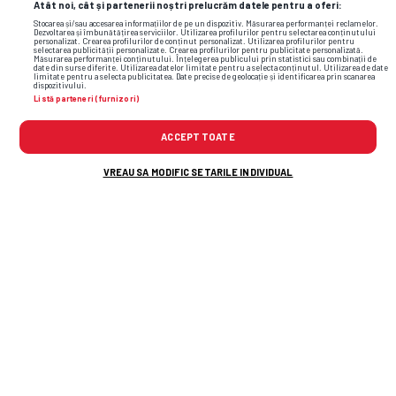
Atât noi, cât și partenerii noștri prelucrăm datele pentru a oferi:
ul Gazetei Sporturilor,
GSP.ro
Stocarea și/sau accesarea informațiilor de pe un dispozitiv. Măsurarea performanței reclamelor.
Dezvoltarea și îmbunătățirea serviciilor. Utilizarea profilurilor pentru selectarea conținutului
personalizat. Crearea profilurilor de conținut personalizat. Utilizarea profilurilor pentru
selectarea publicității personalizate. Crearea profilurilor pentru publicitate personalizată.
Măsurarea performanței conținutului. Înțelegerea publicului prin statistici sau combinații de
date din surse diferite. Utilizarea datelor limitate pentru a selecta conținutul. Utilizarea de date
Qualification
limitate pentru a selecta publicitatea. Date precise de geolocație și identificarea prin scanarea
15:00
dispozitivului.
Etapa
3
,
06 august 2026
Listă parteneri (furnizori)
ACCEPT TOATE
KuPS
VREAU SA MODIFIC SETARILE INDIVIDUAL
Universitatea Craiova
1
X
2
3.4
3.3
2.2
3.4
3.5
2.25
3.4
3.66
2.3