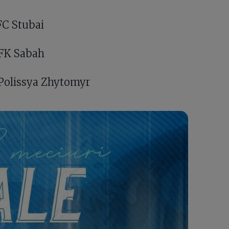
FC Stubai
 FK Sabah
 Polissya Zhytomyr