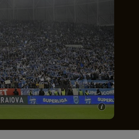
e A
Meciuri
Clasament