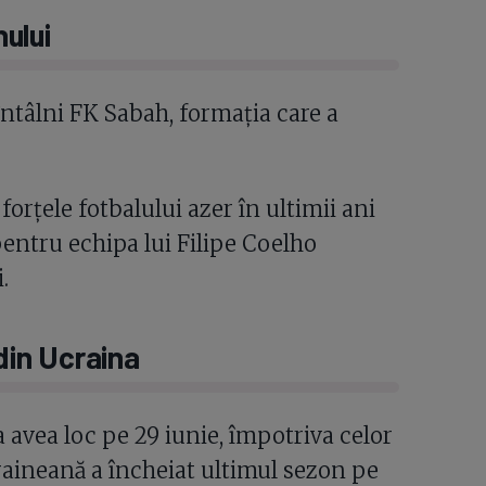
ului
întâlni FK Sabah, formația care a
orțele fotbalului azer în ultimii ani
entru echipa lui Filipe Coelho
.
 din Ucraina
avea loc pe 29 iunie, împotriva celor
raineană a încheiat ultimul sezon pe