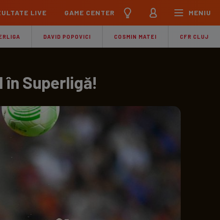
ULTATE LIVE
GAME CENTER
MENIU
țional
Echipa Națională
ERLIGA
DAVID POPOVICI
COSMIN MATEI
CFR CLUJ
pions League
Echipa Națională
Meciuri
Clasament
Program
Jucători
 în Superligă!
pa League
U21
Meciuri
Clasament
Program
Jucători
ference League
pe
Meciuri
iga
Meciuri
Clasament
ier League
Meciuri
Clasament
esliga
Meciuri
Clasament