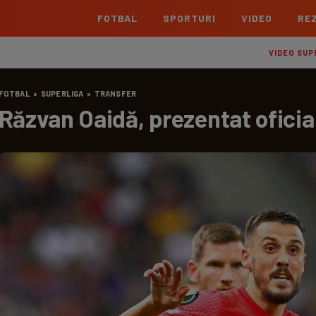
FOTBAL
SPORTURI
VIDEO
REZ
România
Interna
VIDEO SUP
Superliga
Cham
FOTBAL
»
SUPERLIGA
»
TRANSFER
Echipe
Meciuri
Clasament
Echipe
Răzvan Oaidă, prezentat oficial
Liga 2
Euro
Echipe
Meciuri
Clasament
Echipe
Cupa României Betano
Con
Echipe
Meciuri
Echi
La L
TOATE ȘTIRILE
Echipe
Prem
Echipe
Bund
Echipe