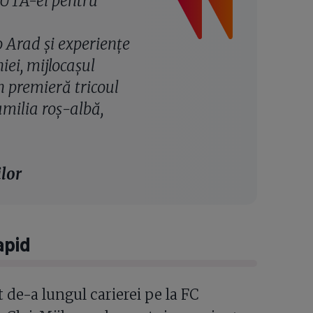
 UTA-ei pentru
o Arad și experiențe
iei, mijlocașul
n premieră tricoul
milia roș-albă,
lor
apid
t de-a lungul carierei pe la FC