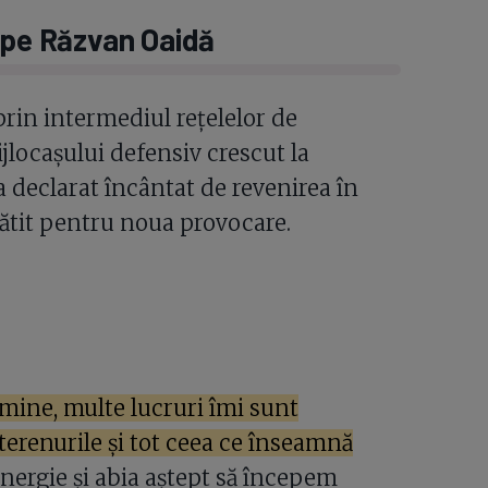
l pe Răzvan Oaidă
prin intermediul rețelelor de
jlocașului defensiv crescut la
a declarat încântat de revenirea în
gătit pentru noua provocare.
 mine, multe lucruri îmi sunt
 terenurile și tot ceea ce înseamnă
nergie și abia aștept să începem