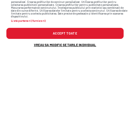
personalizat. Crearea profilurilor de conținut personalizat. Utilizarea profilurilor pentru
selectarea publicității personalizate. Crearea profilurilor pentru publicitate personalizată.
Măsurarea performanței conținutului. Înțelegerea publicului prin statistici sau combinații de
date din surse diferite. Utilizarea datelor limitate pentru a selecta conținutul. Utilizarea de date
limitate pentru a selecta publicitatea. Date precise de geolocație și identificarea prin scanarea
dispozitivului.
Listă parteneri (furnizori)
ACCEPT TOATE
VREAU SA MODIFIC SETARILE INDIVIDUAL
În timpul umilinței cu Tromso, Nelu Varga a
decis să îl demită pe Folha și a sunat
antrenorul dorit! Răspunsul a venit pe loc
Gigi Becali îl pune la punct pe Florin