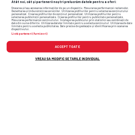
Atât noi, cât și partenerii noștri prelucrăm datele pentru a oferi:
Stocarea și/sau accesarea informațiilor de pe un dispozitiv. Măsurarea performanței reclamelor.
Dezvoltarea și îmbunătățirea serviciilor. Utilizarea profilurilor pentru selectarea conținutului
personalizat. Crearea profilurilor de conținut personalizat. Utilizarea profilurilor pentru
selectarea publicității personalizate. Crearea profilurilor pentru publicitate personalizată.
Măsurarea performanței conținutului. Înțelegerea publicului prin statistici sau combinații de
date din surse diferite. Utilizarea datelor limitate pentru a selecta conținutul. Utilizarea de date
limitate pentru a selecta publicitatea. Date precise de geolocație și identificarea prin scanarea
dispozitivului.
Listă parteneri (furnizori)
ACCEPT TOATE
VREAU SA MODIFIC SETARILE INDIVIDUAL