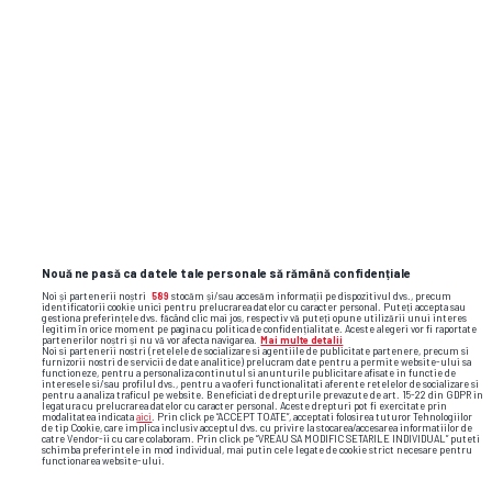
alt nivel. Ne simțim foarte bine acolo, dar și la
"Arc" a fost un teren foarte bun. Și a fost un
feeling bun pentru echipă
Zeljko Kopic, antrenor Dinamo
Qualification
15:00
Etapa
3
,
06 august 2026
Nouă ne pasă ca datele tale personale să rămână confidențiale
Noi și partenerii noștri
589
stocăm și/sau accesăm informații pe dispozitivul dvs., precum
identificatorii cookie unici pentru prelucrarea datelor cu caracter personal. Puteți accepta sau
gestiona preferințele dvs. făcând clic mai jos, respectiv vă puteți opune utilizării unui interes
KuPS
legitim în orice moment pe pagina cu politica de confidențialitate. Aceste alegeri vor fi raportate
partenerilor noștri și nu vă vor afecta navigarea.
Mai multe detalii
Noi si partenerii nostri (retelele de socializare si agentiile de publicitate partenere, precum si
furnizorii nostri de servicii de date analitice) prelucram date pentru a permite website-ului sa
Universitatea Craiova
functioneze, pentru a personaliza continutul si anunturile publicitare afisate in functie de
interesele si/sau profilul dvs., pentru a va oferi functionalitati aferente retelelor de socializare si
pentru a analiza traficul pe website. Beneficiati de drepturile prevazute de art. 15-22 din GDPR in
legatura cu prelucrarea datelor cu caracter personal. Aceste drepturi pot fi exercitate prin
modalitatea indicata
aici
. Prin click pe “ACCEPT TOATE”, acceptati folosirea tuturor Tehnologiilor
de tip Cookie, care implica inclusiv acceptul dvs. cu privire la stocarea/accesarea informatiilor de
catre Vendor-ii cu care colaboram. Prin click pe “VREAU SA MODIFIC SETARILE INDIVIDUAL” puteti
schimba preferintele in mod individual, mai putin cele legate de cookie strict necesare pentru
1
X
2
functionarea website-ului.
3.35
3.35
2.2