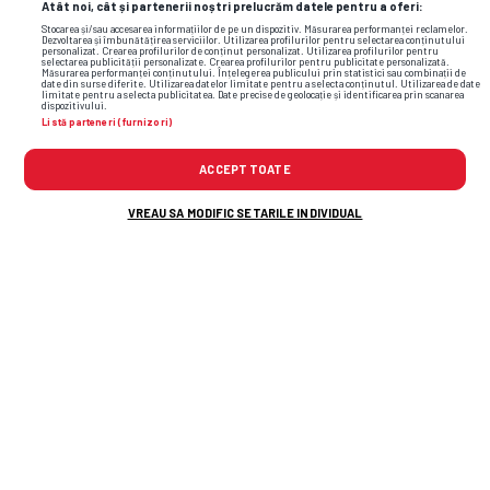
Atât noi, cât și partenerii noștri prelucrăm datele pentru a oferi:
Stocarea și/sau accesarea informațiilor de pe un dispozitiv. Măsurarea performanței reclamelor.
3.65
3.45
2.18
Dezvoltarea și îmbunătățirea serviciilor. Utilizarea profilurilor pentru selectarea conținutului
personalizat. Crearea profilurilor de conținut personalizat. Utilizarea profilurilor pentru
selectarea publicității personalizate. Crearea profilurilor pentru publicitate personalizată.
Măsurarea performanței conținutului. Înțelegerea publicului prin statistici sau combinații de
3.6
3.71
2.2
date din surse diferite. Utilizarea datelor limitate pentru a selecta conținutul. Utilizarea de date
limitate pentru a selecta publicitatea. Date precise de geolocație și identificarea prin scanarea
dispozitivului.
Listă parteneri (furnizori)
3.43
3.54
2.13
ACCEPT TOATE
3.7
3.45
2.2
VREAU SA MODIFIC SETARILE INDIVIDUAL
Citește și:
CAMPIONATE
Tragedie! Fotbalistul a murit pe
loc, după ce a fost lovit de fulger
SPECIAL