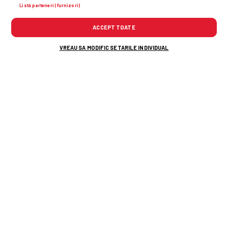
Listă parteneri (furnizori)
ACCEPT TOATE
VREAU SA MODIFIC SETARILE INDIVIDUAL
Alte știri din fotbal