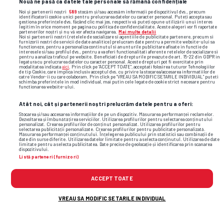
Nouă ne pasă ca datele tale personale să rămână confidențiale
Noi și partenerii noștri
589
stocăm și/sau accesăm informații pe dispozitivul dvs., precum
identificatorii cookie unici pentru prelucrarea datelor cu caracter personal. Puteți accepta sau
gestiona preferințele dvs. făcând clic mai jos, respectiv vă puteți opune utilizării unui interes
legitim în orice moment pe pagina cu politica de confidențialitate. Aceste alegeri vor fi raportate
partenerilor noștri și nu vă vor afecta navigarea.
Mai multe detalii
Noi si partenerii nostri (retelele de socializare si agentiile de publicitate partenere, precum si
furnizorii nostri de servicii de date analitice) prelucram date pentru a permite website-ului sa
functioneze, pentru a personaliza continutul si anunturile publicitare afisate in functie de
interesele si/sau profilul dvs., pentru a va oferi functionalitati aferente retelelor de socializare si
pentru a analiza traficul pe website. Beneficiati de drepturile prevazute de art. 15-22 din GDPR in
legatura cu prelucrarea datelor cu caracter personal. Aceste drepturi pot fi exercitate prin
modalitatea indicata
aici
. Prin click pe “ACCEPT TOATE”, acceptati folosirea tuturor Tehnologiilor
de tip Cookie, care implica inclusiv acceptul dvs. cu privire la stocarea/accesarea informatiilor de
catre Vendor-ii cu care colaboram. Prin click pe “VREAU SA MODIFIC SETARILE INDIVIDUAL” puteti
schimba preferintele in mod individual, mai putin cele legate de cookie strict necesare pentru
functionarea website-ului.
Atât noi, cât și partenerii noștri prelucrăm datele pentru a oferi:
Stocarea și/sau accesarea informațiilor de pe un dispozitiv. Măsurarea performanței reclamelor.
Alte știri din fotbal
Dezvoltarea și îmbunătățirea serviciilor. Utilizarea profilurilor pentru selectarea conținutului
personalizat. Crearea profilurilor de conținut personalizat. Utilizarea profilurilor pentru
selectarea publicității personalizate. Crearea profilurilor pentru publicitate personalizată.
Măsurarea performanței conținutului. Înțelegerea publicului prin statistici sau combinații de
date din surse diferite. Utilizarea datelor limitate pentru a selecta conținutul. Utilizarea de date
limitate pentru a selecta publicitatea. Date precise de geolocație și identificarea prin scanarea
dispozitivului.
Listă parteneri (furnizori)
ACCEPT TOATE
VREAU SA MODIFIC SETARILE INDIVIDUAL