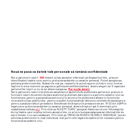
uitată, implicarea lui Ionuț Popa în acel scandal
a fost uitată și ea, în schimb pentru UTA a fost
începutul unei ere de compromisuri și rușini pe
care Ionuț Popa o personifică foarte bine"
Comunicatul suporterilor arădeni din 2018
Nouă ne pasă ca datele tale personale să rămână confidențiale
Noi și partenerii noștri
589
stocăm și/sau accesăm informații pe dispozitivul dvs., precum
identificatorii cookie unici pentru prelucrarea datelor cu caracter personal. Puteți accepta sau
gestiona preferințele dvs. făcând clic mai jos, respectiv vă puteți opune utilizării unui interes
legitim în orice moment pe pagina cu politica de confidențialitate. Aceste alegeri vor fi raportate
partenerilor noștri și nu vă vor afecta navigarea.
Mai multe detalii
Noi si partenerii nostri (retelele de socializare si agentiile de publicitate partenere, precum si
furnizorii nostri de servicii de date analitice) prelucram date pentru a permite website-ului sa
functioneze, pentru a personaliza continutul si anunturile publicitare afisate in functie de
interesele si/sau profilul dvs., pentru a va oferi functionalitati aferente retelelor de socializare si
pentru a analiza traficul pe website. Beneficiati de drepturile prevazute de art. 15-22 din GDPR in
legatura cu prelucrarea datelor cu caracter personal. Aceste drepturi pot fi exercitate prin
modalitatea indicata
aici
. Prin click pe “ACCEPT TOATE”, acceptati folosirea tuturor Tehnologiilor
de tip Cookie, care implica inclusiv acceptul dvs. cu privire la stocarea/accesarea informatiilor de
catre Vendor-ii cu care colaboram. Prin click pe “VREAU SA MODIFIC SETARILE INDIVIDUAL” puteti
schimba preferintele in mod individual, mai putin cele legate de cookie strict necesare pentru
functionarea website-ului.