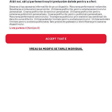
Atât noi, cât și partenerii noștri prelucrăm datele pentru a oferi:
Stocarea și/sau accesarea informațiilor de pe un dispozitiv. Măsurarea performanței reclamelor.
Dezvoltarea și îmbunătățirea serviciilor. Utilizarea profilurilor pentru selectarea conținutului
personalizat. Crearea profilurilor de conținut personalizat. Utilizarea profilurilor pentru
selectarea publicității personalizate. Crearea profilurilor pentru publicitate personalizată.
Măsurarea performanței conținutului. Înțelegerea publicului prin statistici sau combinații de
date din surse diferite. Utilizarea datelor limitate pentru a selecta conținutul. Utilizarea de date
+11 FOTO
limitate pentru a selecta publicitatea. Date precise de geolocație și identificarea prin scanarea
dispozitivului.
Listă parteneri (furnizori)
ACCEPT TOATE
CITEȘTE ȘI:
VREAU SA MODIFIC SETARILE INDIVIDUAL
DEZVĂLUIRI. Ceauşescu nu a vrut să-l
transfere pe Hagi la Juventus: „A refuzat
o fabrică Fiat și 5 milioane de dolari”
RETRO GSP. UTA împlinește azi 75 de ani.
De ce Ioan Chirilă i-a zis „Bătrâna
Doamnă” a României și de ce trupa
arădeană a fost „a 8-a minune a lumii”