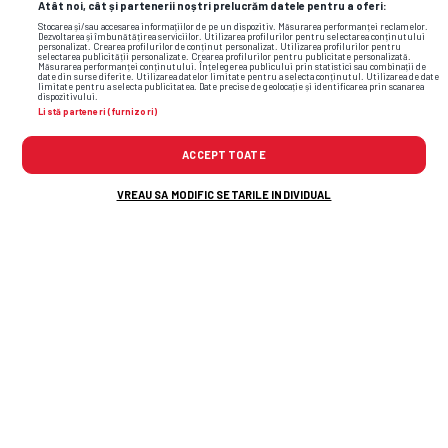
Atât noi, cât și partenerii noștri prelucrăm datele pentru a oferi:
Bun. Care dintre combatante încep sezonul cu
Stocarea și/sau accesarea informațiilor de pe un dispozitiv. Măsurarea performanței reclamelor.
pretenții la promovare și ce argumente au în
Dezvoltarea și îmbunătățirea serviciilor. Utilizarea profilurilor pentru selectarea conținutului
personalizat. Crearea profilurilor de conținut personalizat. Utilizarea profilurilor pentru
selectarea publicității personalizate. Crearea profilurilor pentru publicitate personalizată.
acest sens?
Măsurarea performanței conținutului. Înțelegerea publicului prin statistici sau combinații de
date din surse diferite. Utilizarea datelor limitate pentru a selecta conținutul. Utilizarea de date
limitate pentru a selecta publicitatea. Date precise de geolocație și identificarea prin scanarea
dispozitivului.
Le amintim pentru început pe
FC Voluntari
și
Listă parteneri (furnizori)
ACSM Reșița
, echipele care au intrat în play-off
ACCEPT TOATE
sezonul trecut, dar nu au putut face pasul
decisiv către Superligă.
VREAU SA MODIFIC SETARILE INDIVIDUAL
Ilfovenii au fost chiar aproape, învinși la
loviturile de departajare în „barajul” cu Unirea
Slobozia, și vor încerca din nou în această
stagiune. Ca argumente se numără
forma
sportivă cu care au încheiat sezonul precedent,
bugetul consistent pe care îl pun la dispoziție
autoritățile locale, dar și omogenitatea
. De
urmărit și Matko Babic, vârful croat transferat