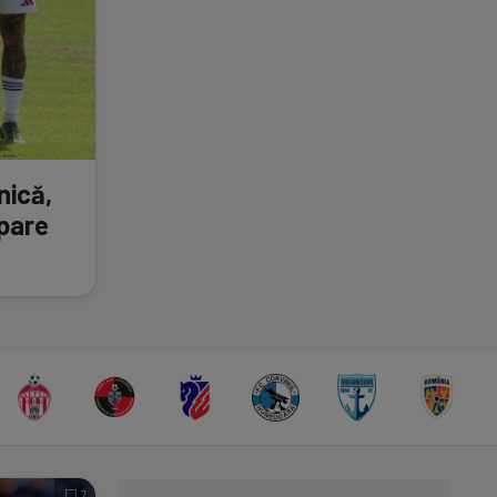
nică,
apare
7