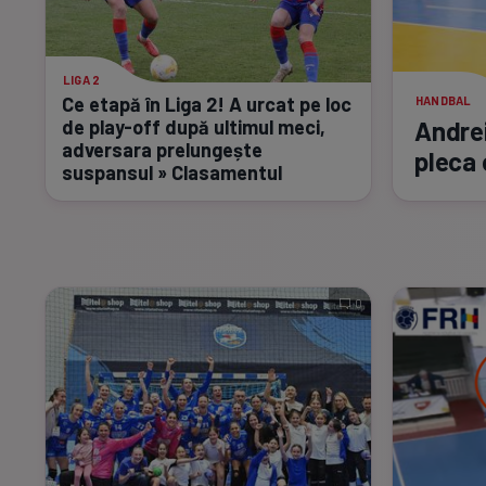
LIGA 2
Ce etapă în Liga 2! A urcat pe loc
HANDBAL
Andrei
de
play-off
după ultimul meci,
adversara prelungește
pleca 
suspansul » Clasamentul
0