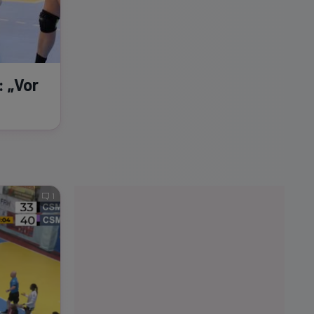
: „Vor
1