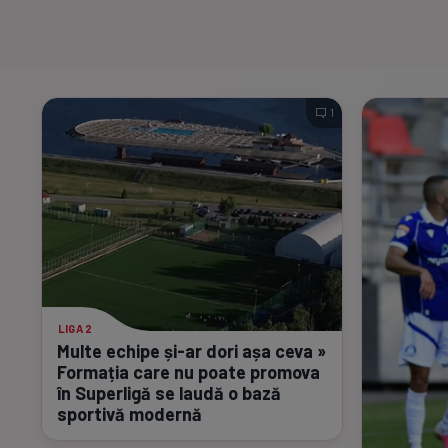
1
LIGA 2
Multe echipe
și-ar
dori așa ceva »
Formația care nu poate promova
în Superligă se laudă o bază
sportivă modernă