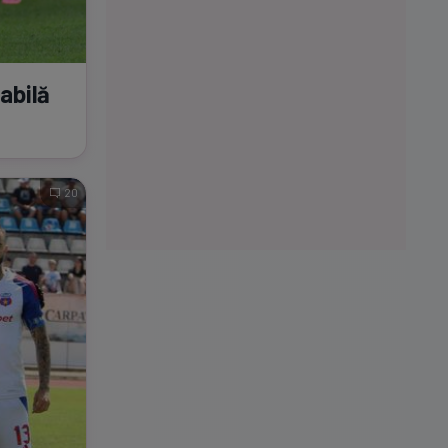
abilă
20