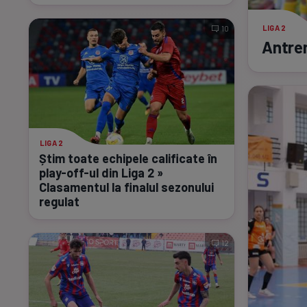
LIGA 2
10
Antren
LIGA 2
Știm toate echipele calificate în
play-off-
ul din Liga 2 »
Clasamentul la finalul sezonului
regulat
12