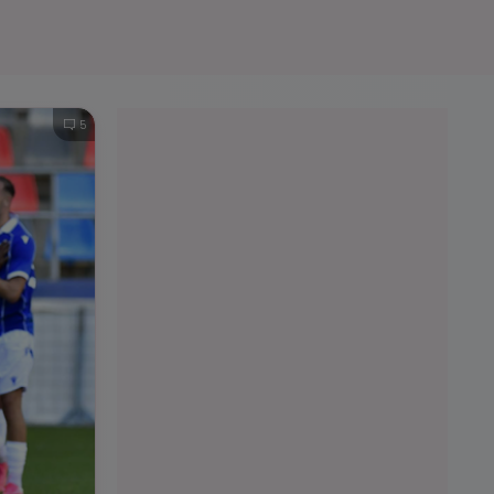
e A
Meciuri
Clasament
5