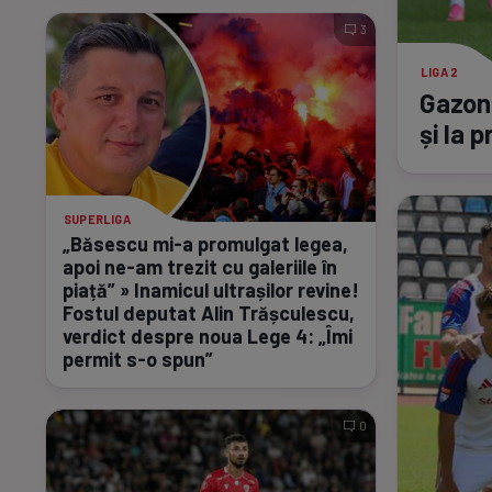
3
LIGA 2
Gazon
și la 
SUPERLIGA
„Băsescu
mi-a
promulgat legea,
apoi
ne-am
trezit cu galeriile în
piață” » Inamicul ultrașilor revine!
Fostul deputat Alin Trășculescu,
verdict despre noua Lege 4: „Îmi
permit
s-o
spun”
0