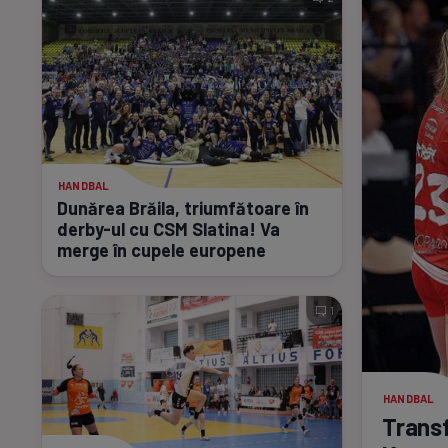
HANDBAL
Dunărea Brăila, triumfătoare în
derby-ul
cu CSM Slatina! Va
merge în cupele europene
1
HANDBAL
Transf