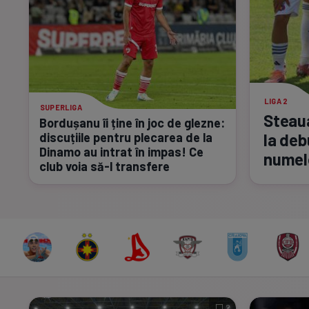
LIGA 2
SUPERLIGA
Steaua
Bordușanu îi ține în joc de glezne:
discuțiile pentru plecarea de la
la deb
Dinamo au intrat în impas! Ce
numel
club voia
să-l
transfere
2