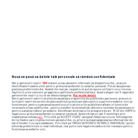
record. La ora 01:45, 8 din 10 televizoare
deschise erau pe Antena 1, iar 6,3% dintre
bucureștenii care aveau televizoare se uitau la
acea oră la emisiune.
Nouă ne pasă ca datele tale personale să rămână confidențiale
Noi și partenerii noștri
589
stocăm și/sau accesăm informații pe dispozitivul dvs., precum
identificatorii cookie unici pentru prelucrarea datelor cu caracter personal. Puteți accepta sau
gestiona preferințele dvs. făcând clic mai jos, respectiv vă puteți opune utilizării unui interes
legitim în orice moment pe pagina cu politica de confidențialitate. Aceste alegeri vor fi raportate
partenerilor noștri și nu vă vor afecta navigarea.
Mai multe detalii
Noi si partenerii nostri (retelele de socializare si agentiile de publicitate partenere, precum si
furnizorii nostri de servicii de date analitice) prelucram date pentru a permite website-ului sa
functioneze, pentru a personaliza continutul si anunturile publicitare afisate in functie de
interesele si/sau profilul dvs., pentru a va oferi functionalitati aferente retelelor de socializare si
pentru a analiza traficul pe website. Beneficiati de drepturile prevazute de art. 15-22 din GDPR in
legatura cu prelucrarea datelor cu caracter personal. Aceste drepturi pot fi exercitate prin
modalitatea indicata
aici
. Prin click pe “ACCEPT TOATE”, acceptati folosirea tuturor Tehnologiilor
de tip Cookie, care implica inclusiv acceptul dvs. cu privire la stocarea/accesarea informatiilor de
catre Vendor-ii cu care colaboram. Prin click pe “VREAU SA MODIFIC SETARILE INDIVIDUAL” puteti
schimba preferintele in mod individual, mai putin cele legate de cookie strict necesare pentru
functionarea website-ului.