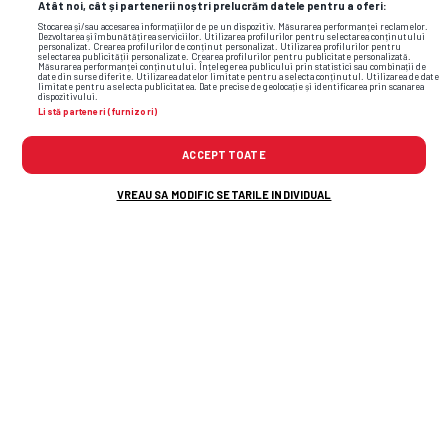
Atât noi, cât și partenerii noștri prelucrăm datele pentru a oferi:
Stocarea și/sau accesarea informațiilor de pe un dispozitiv. Măsurarea performanței reclamelor.
Dezvoltarea și îmbunătățirea serviciilor. Utilizarea profilurilor pentru selectarea conținutului
personalizat. Crearea profilurilor de conținut personalizat. Utilizarea profilurilor pentru
selectarea publicității personalizate. Crearea profilurilor pentru publicitate personalizată.
Măsurarea performanței conținutului. Înțelegerea publicului prin statistici sau combinații de
date din surse diferite. Utilizarea datelor limitate pentru a selecta conținutul. Utilizarea de date
limitate pentru a selecta publicitatea. Date precise de geolocație și identificarea prin scanarea
dispozitivului.
Listă parteneri (furnizori)
ACCEPT TOATE
VREAU SA MODIFIC SETARILE INDIVIDUAL
Gică Hagi, decisiv cu Ungaria
Cu Hagi titular și căpitan, România a câștigat
meciul cu Ungaria, 2-0, grație golurilor lui Adi
Ilie și Viorel Moldovan, pe 5 iunie.
„Regele" a fost de neoprit pe gazonul din