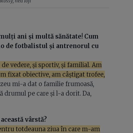
kossy, nea Ioji
mulți ani și multă sănătate! Cum
o de fotbalistul și antrenorul cu
e vedere, și sportiv, și familial. Am
m fixat obiective, am câștigat trofee,
u mi-a dat o familie frumoasă,
ață drumul pe care și l-a dorit. Da,
 această vârstă?
entru totdeauna ziua în care m-am