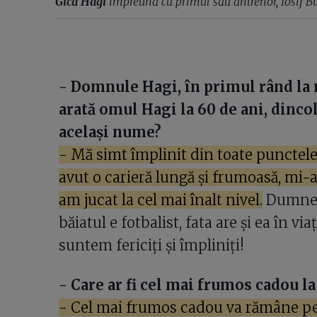
Gică Hagi
împreună cu primul său antrenor, Iosif Bu
- Domnule Hagi, în primul rând la 
arată omul Hagi la 60 de ani, dincol
același nume?
- Mă simt împlinit din toate punctele d
avut o carieră lungă și frumoasă, mi-a
am jucat la cel mai înalt nivel.
Dumneze
băiatul e fotbalist, fata are și ea în vi
suntem fericiți și împliniți!
- Care ar fi cel mai frumos cadou la
- Cel mai frumos cadou va rămâne p