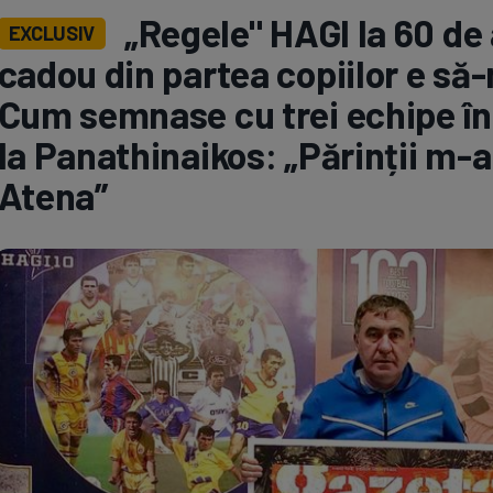
„Regele" HAGI la 60 de 
EXCLUSIV
Seri
Echipe
cadou din partea copiilor e să
Cum semnase cu trei echipe în 
la Panathinaikos: „Părinții m-a
Atena”
Program TV