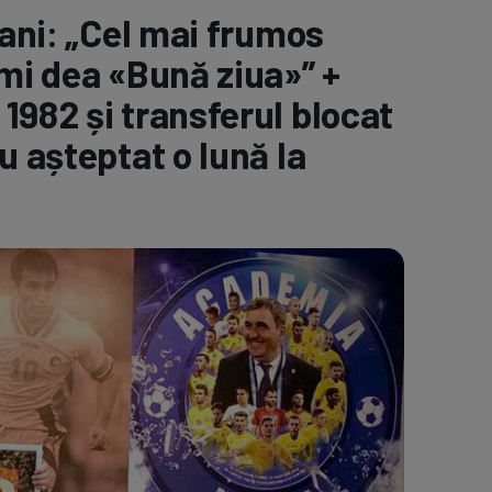
ani: „Cel mai frumos
e A
Meciuri
Clasament
-mi dea «Bună ziua»” +
1982 și transferul blocat
u așteptat o lună la