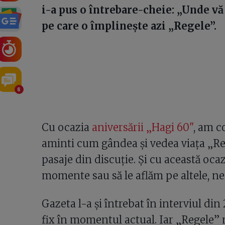
i-a pus o întrebare-cheie: „Unde vă 
pe care o împlinește azi „Regele”.
6
Cu ocazia
aniversării „Hagi 60"
, am c
aminti cum gândea și vedea viața „Re
pasaje din discuție. Și cu această oca
momente sau să le aflăm pe altele, ne
Gazeta l-a și întrebat în interviul din
fix în momentul actual. Iar „Regele” 