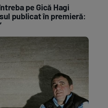
 întreba pe Gică Hagi
e A
Meciuri
Clasament
ul publicat în premieră:
”