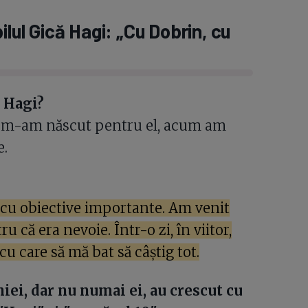
ilul Gică Hagi: „Cu Dobrin, cu
 Hagi?
 că m-am născut pentru el, acum am
e.
 cu obiective importante. Am venit
 că era nevoie. Într-o zi, în viitor,
u care să mă bat să câștig tot.
iei, dar nu numai ei, au crescut cu