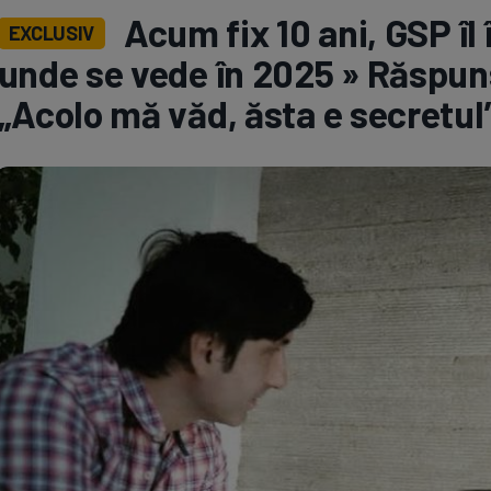
Acum fix 10 ani, GSP îl
EXCLUSIV
Seri
Echipe
unde se vede în 2025 » Răspuns
„Acolo mă văd, ăsta e secretul
Program TV