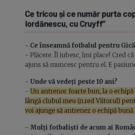
Ce tricou și ce număr purta cop
Iordănescu, cu Cruyff”
- Ce înseamnă fotbalul pentru Gică
- Plăcere. Îl iubesc, îmi place! Cred
ajuns să muncesc pentru el. E pasiun
- Unde vă vedeți peste 10 ani?
-
Un antrenor foarte bun, la o echipă
lângă clubul meu (n.red Viitorul) pentru
voi ajunge să antrenez o echipă bună c
- Mulți fotbaliști de acum ai Român