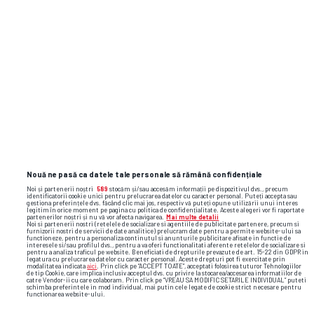
SUPERLIGA
CFR Cluj s-a înțeles cu Marius
Șumudică » Ce a spus Varga și
toate detaliile despre contract
CAMPIONATE
Darius Olaru, primul GOL pentru
Union SG! A prins un voleu superb
Nouă ne pasă ca datele tale personale să rămână confidențiale
Noi și partenerii noștri
589
stocăm și/sau accesăm informații pe dispozitivul dvs., precum
PROFIT.RO
identificatorii cookie unici pentru prelucrarea datelor cu caracter personal. Puteți accepta sau
gestiona preferințele dvs. făcând clic mai jos, respectiv vă puteți opune utilizării unui interes
Magazin online din România,
legitim în orice moment pe pagina cu politica de confidențialitate. Aceste alegeri vor fi raportate
partenerilor noștri și nu vă vor afecta navigarea.
Mai multe detalii
amendat pentru că a sunat clienții
Noi si partenerii nostri (retelele de socializare si agentiile de publicitate partenere, precum si
furnizorii nostri de servicii de date analitice) prelucram date pentru a permite website-ului sa
functioneze, pentru a personaliza continutul si anunturile publicitare afisate in functie de
fără să le ceară voie
interesele si/sau profilul dvs., pentru a va oferi functionalitati aferente retelelor de socializare si
pentru a analiza traficul pe website. Beneficiati de drepturile prevazute de art. 15-22 din GDPR in
legatura cu prelucrarea datelor cu caracter personal. Aceste drepturi pot fi exercitate prin
modalitatea indicata
aici
. Prin click pe “ACCEPT TOATE”, acceptati folosirea tuturor Tehnologiilor
de tip Cookie, care implica inclusiv acceptul dvs. cu privire la stocarea/accesarea informatiilor de
Flash News: cele mai importante reacții
catre Vendor-ii cu care colaboram. Prin click pe “VREAU SA MODIFIC SETARILE INDIVIDUAL” puteti
schimba preferintele in mod individual, mai putin cele legate de cookie strict necesare pentru
functionarea website-ului.
și faze video din sport