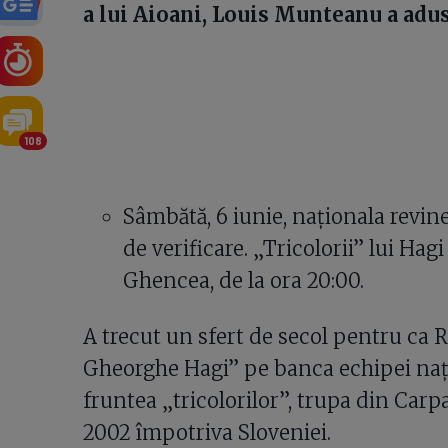
a lui Aioani, Louis Munteanu a adus
108
Sâmbătă, 6 iunie, naționala revine
de verificare. „Tricolorii” lui Hag
Ghencea, de la ora 20:00.
A trecut un sfert de secol pentru ca R
Gheorghe Hagi” pe banca echipei nați
fruntea „tricolorilor”, trupa din Car
2002 împotriva Sloveniei.