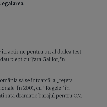
 egalarea.
 în acțiune pentru un al doilea test
i dau piept cu Țara Galilor, în
omânia să se întoarcă la „rețeta
onale. În 2001, cu ”Regele” în
pați rata dramatic barajul pentru CM