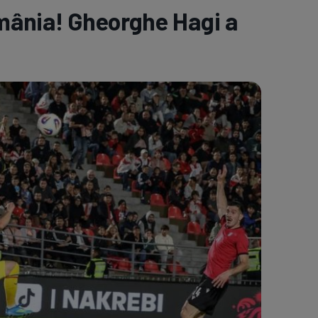
omânia! Gheorghe Hagi a
e A
Meciuri
Clasament