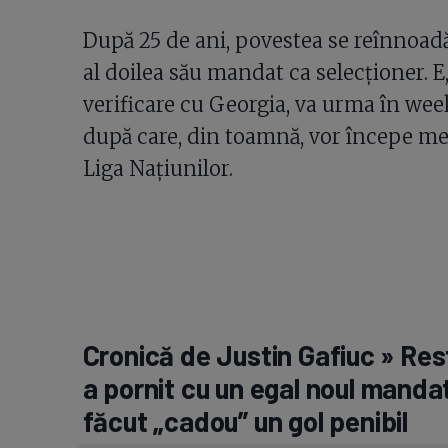
După 25 de ani, povestea se reînnoadă
al doilea său mandat ca selecționer. 
verificare cu Georgia, va urma în wee
după care, din toamnă, vor începe mec
Liga Națiunilor.
Cronică de Justin Gafiuc » Rest
a pornit cu un egal noul mandat 
făcut „cadou” un gol penibil