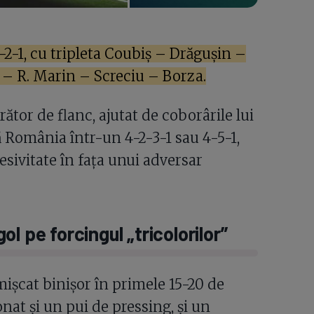
-2-1, cu tripleta Coubiș – Drăgușin –
– R. Marin – Screciu – Borza.
ător de flanc, ajutat de coborârile lui
România într-un 4-2-3-1 sau 4-5-1,
esivitate în fața unui adversar
l pe forcingul „tricolorilor”
mișcat binișor în primele 15-20 de
nat și un pui de pressing, și un