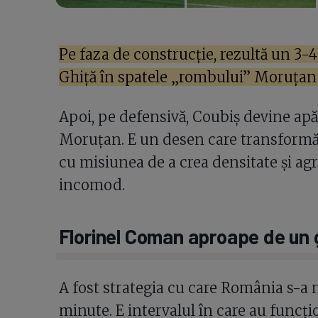
Pe faza de construcție, rezultă un 3-4
Ghiță în spatele „rombului” Moruțan 
Apoi, pe defensivă, Coubiș devine apăr
Moruțan. E un desen care transformă 
cu misiunea de a crea densitate și agr
incomod.
Florinel Coman aproape de un go
A fost strategia cu care România s-a 
minute. E intervalul în care au funcțio