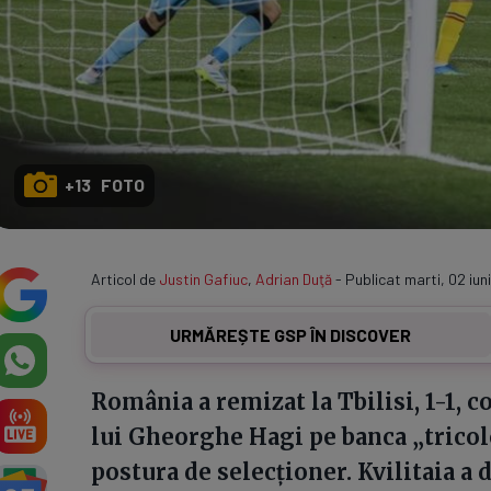
+13 FOTO
Articol de
Justin Gafiuc
,
Adrian Duţă
- Publicat marti, 02 iun
URMĂREȘTE GSP ÎN DISCOVER
România a remizat la Tbilisi, 1-1, c
lui Gheorghe Hagi pe banca „tricolor
postura de selecționer. Kvilitaia a