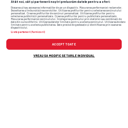
Atât noi, cât și partenerii noștri prelucrăm datele pentru a oferi:
Stocarea și/sau accesarea informațiilor de pe un dispozitiv. Măsurarea performanței reclamelor.
Dezvoltarea și îmbunătățirea serviciilor. Utilizarea profilurilor pentru selectarea conținutului
personalizat. Crearea profilurilor de conținut personalizat. Utilizarea profilurilor pentru
selectarea publicității personalizate. Crearea profilurilor pentru publicitate personalizată.
Măsurarea performanței conținutului. Înțelegerea publicului prin statistici sau combinații de
date din surse diferite. Utilizarea datelor limitate pentru a selecta conținutul. Utilizarea de date
limitate pentru a selecta publicitatea. Date precise de geolocație și identificarea prin scanarea
dispozitivului.
Listă parteneri (furnizori)
ACCEPT TOATE
VREAU SA MODIFIC SETARILE INDIVIDUAL
Transfer important anunțat în ziua
meciului: „Portar de națională”
Imagini antologice din una dintre cele
mai mari țări din lume: Cine este
românul căruia
i-a
fost dedicată o
scenografie 3D uriașă, apoi a marcat
golul victoriei