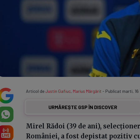
Articol de
Justin Gafiuc
,
Marius Mărgărit
- Publicat marti, 16
URMĂREȘTE GSP ÎN DISCOVER
Mirel Rădoi (39 de ani), selecționer
României, a fost depistat pozitiv c