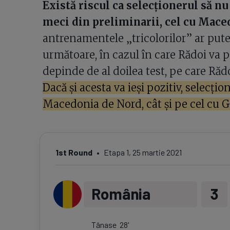
Există riscul ca selecționerul să nu
meci din preliminarii, cel cu Mac
antrenamentele „tricolorilor” ar pute
următoare, în cazul în care Rădoi va p
depinde de al doilea test, pe care Rădo
Dacă și acesta va ieși pozitiv, selecți
Macedonia de Nord, cât și pe cel cu
1st Round
Etapa
1
,
25 martie 2021
România
3
Tănase
28
'