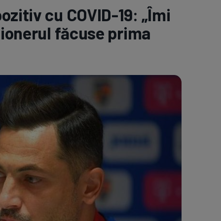
ozitiv cu COVID-19: „Îmi
e A
Meciuri
Clasament
ționerul făcuse prima