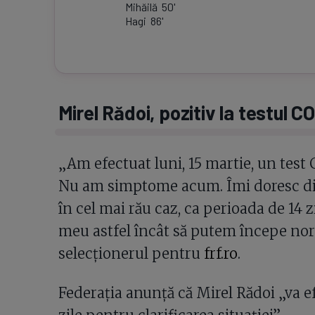
Mihăilă
50
'
Hagi
86
'
Mirel Rădoi, pozitiv la testul C
„Am efectuat luni, 15 martie, un test C
Nu am simptome acum. Îmi doresc din t
în cel mai rău caz, ca perioada de 14 z
meu astfel încât să putem începe norm
selecționerul pentru
frf.ro
.
Federația anunță că Mirel Rădoi „va e