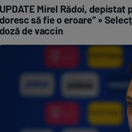
UPDATE Mirel Rădoi, depistat p
Seri
Echipe
doresc să fie o eroare” » Selec
doză de vaccin
Program TV