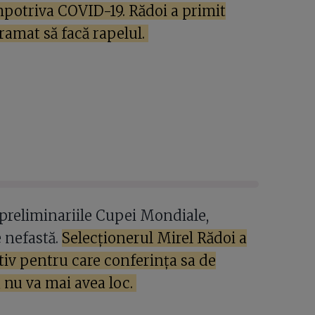
potriva COVID-19. Rădoi a primit
gramat să facă rapelul.
 preliminariile Cupei Mondiale,
e nefastă.
Selecționerul Mirel Rădoi a
tiv pentru care conferința sa de
, nu va mai avea loc.