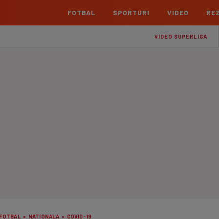
FOTBAL
SPORTURI
VIDEO
REZ
România
Interna
VIDEO SUPERLIGA
Superliga
Cham
Echipe
Meciuri
Clasament
Echipe
Liga 2
Euro
Echipe
Meciuri
Clasament
Echipe
Cupa României Betano
Con
Echipe
Meciuri
Echi
La L
TOATE ȘTIRILE
Echipe
Prem
Echipe
Bund
Echipe
FOTBAL
»
NATIONALA
»
COVID-19