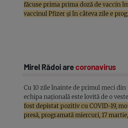
făcuse prima prima doză de vaccin îm
vaccinul Pfizer și în câteva zile e pro
Mirel Rădoi are
coronavirus
Cu 10 zile înainte de primul meci din
echipa națională este lovită de o vest
fost depistat pozitiv cu COVID-19, mo
presă, programată miercuri, 17 martie