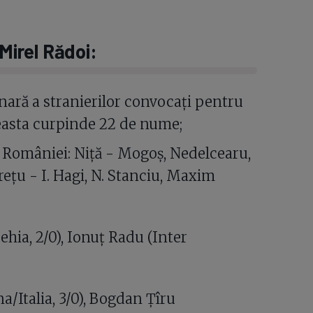
 Mirel Rădoi:
minară a stranierilor convocați pentru
ceasta curpinde 22 de nume;
l României: Niță - Mogoș, Nedelcearu,
rețu - I. Hagi, N. Stanciu, Maxim
ehia, 2/0), Ionuț Radu (Inter
a/Italia, 3/0), Bogdan Țîru