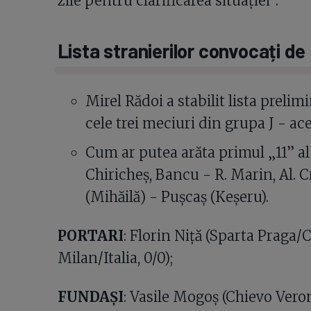
zile pentru clarificarea situației”.
Lista stranierilor convocați de
Mirel Rădoi a stabilit lista preli
cele trei meciuri din grupa J - a
Cum ar putea arăta primul „11” a
Chiricheș, Bancu - R. Marin, Al. C
(Mihăilă) - Pușcaș (Keșeru).
PORTARI
: Florin Niță (Sparta Praga/C
Milan/Italia, 0/0);
FUNDAȘI
: Vasile Mogoș (Chievo Veron