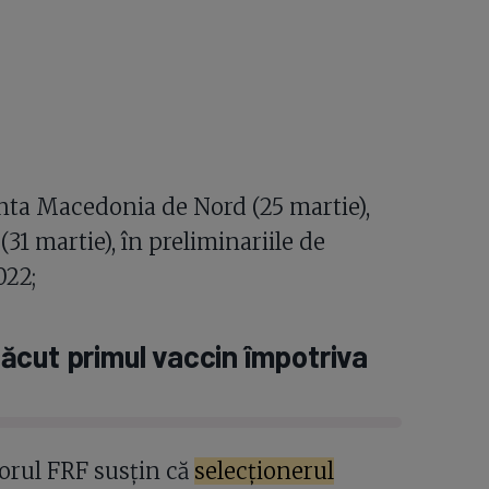
nta Macedonia de Nord (25 martie),
31 martie), în preliminariile de
022;
ăcut primul vaccin împotriva
iorul FRF susțin că
selecționerul