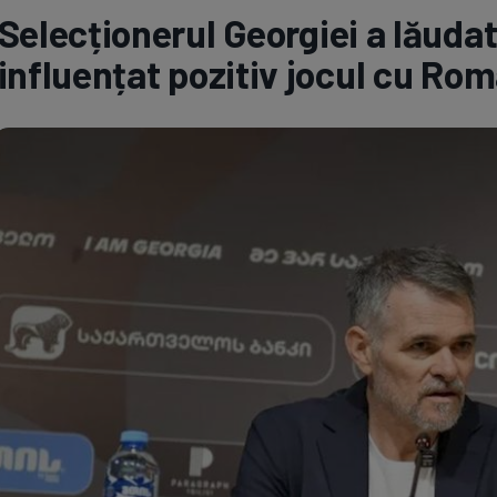
Selecționerul Georgiei a lăudat
Seri
Echipe
influențat pozitiv jocul cu Ro
Program TV