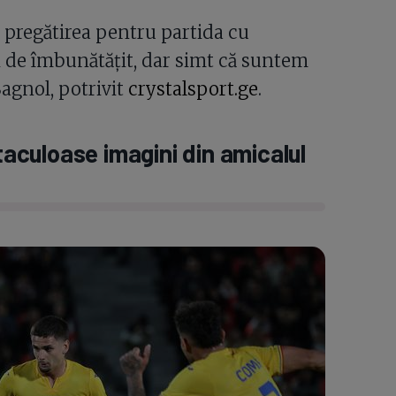
regătirea pentru partida cu
i de îmbunătățit, dar simt că suntem
Sagnol, potrivit
crystalsport.ge
.
culoase imagini din amicalul