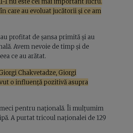
 1-1 nu este cel mai important lucru.
 care au evoluat jucătorii și ce am
 au profitat de șansa primită și au
nală. Avem nevoie de timp și de
eea ce au arătat.
i Giorgi Chakvetadze, Giorgi
avut o influență pozitivă asupra
 meci pentru națională. Îi mulțumim
pă. A purtat tricoul naționalei de 129