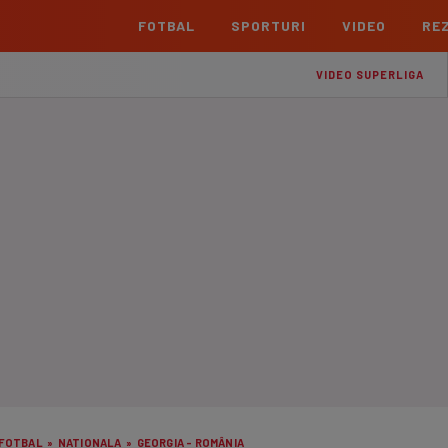
FOTBAL
SPORTURI
VIDEO
REZ
România
Interna
VIDEO SUPERLIGA
Superliga
Cham
Echipe
Meciuri
Clasament
Echipe
Liga 2
Euro
Echipe
Meciuri
Clasament
Echipe
Cupa României Betano
Con
Echipe
Meciuri
Echi
La L
TOATE ȘTIRILE
Echipe
Prem
Echipe
Bund
Echipe
FOTBAL
»
NATIONALA
»
GEORGIA - ROMÂNIA