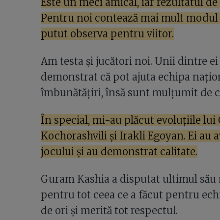
Este un meci amical, iar rezultatul de
Pentru noi contează mai mult modul în
putut observa pentru viitor.
Am testa și jucători noi. Unii dintre ei
demonstrat că pot ajuta echipa națio
îmbunătățiri, însă sunt mulțumit de c
În special, mi-au plăcut evoluțiile lu
Kochorashvili și Irakli Egoyan. Ei au 
jocului și au demonstrat calitate.
Guram Kashia a disputat ultimul său
pentru tot ceea ce a făcut pentru echi
de ori și merită tot respectul.