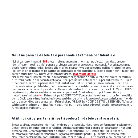
Nouă ne pasă ca datele tale personale să rămână confidențiale
Noi și partenerii noștri
589
stocăm și/sau accesăm informații pe dispozitivul dvs., precum
identificatorii cookie unici pentru prelucrarea datelor cu caracter personal. Puteți accepta sau
gestiona preferințele dvs. făcând clic mai jos, respectiv vă puteți opune utilizării unui interes
legitim în orice moment pe pagina cu politica de confidențialitate. Aceste alegeri vor fi raportate
partenerilor noștri și nu vă vor afecta navigarea.
Mai multe detalii
Noi si partenerii nostri (retelele de socializare si agentiile de publicitate partenere, precum si
TOP ȘTIRI
ȘTIRI SPORT
furnizorii nostri de servicii de date analitice) prelucram date pentru a permite website-ului sa
functioneze, pentru a personaliza continutul si anunturile publicitare afisate in functie de
interesele si/sau profilul dvs., pentru a va oferi functionalitati aferente retelelor de socializare si
pentru a analiza traficul pe website. Beneficiati de drepturile prevazute de art. 15-22 din GDPR in
legatura cu prelucrarea datelor cu caracter personal. Aceste drepturi pot fi exercitate prin
modalitatea indicata
aici
. Prin click pe “ACCEPT TOATE”, acceptati folosirea tuturor Tehnologiilor
de tip Cookie, care implica inclusiv acceptul dvs. cu privire la stocarea/accesarea informatiilor de
catre Vendor-ii cu care colaboram. Prin click pe “VREAU SA MODIFIC SETARILE INDIVIDUAL” puteti
schimba preferintele in mod individual, mai putin cele legate de cookie strict necesare pentru
functionarea website-ului.
Atât noi, cât și partenerii noștri prelucrăm datele pentru a oferi:
Stocarea și/sau accesarea informațiilor de pe un dispozitiv. Măsurarea performanței reclamelor.
Dezvoltarea și îmbunătățirea serviciilor. Utilizarea profilurilor pentru selectarea conținutului
personalizat. Crearea profilurilor de conținut personalizat. Utilizarea profilurilor pentru
selectarea publicității personalizate. Crearea profilurilor pentru publicitate personalizată.
Măsurarea performanței conținutului. Înțelegerea publicului prin statistici sau combinații de