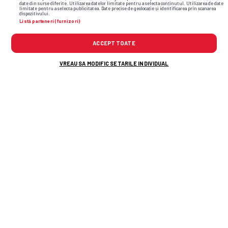
date din surse diferite. Utilizarea datelor limitate pentru a selecta conținutul. Utilizarea de date
limitate pentru a selecta publicitatea. Date precise de geolocație și identificarea prin scanarea
dispozitivului.
Listă parteneri (furnizori)
ACCEPT TOATE
VREAU SA MODIFIC SETARILE INDIVIDUAL
A venit un fotbalist de 3 mil. € în România:
„Un fel de Bîrligea. Va fi bun cu O SINGURĂ
condiție”
KuPS - Universitatea Craiova, turul 3
preliminar de Europa League » Echipa
de start aleasă de Coelho
Reacția lui Adrian Mititelu, după ce
Juan Bauza a semnat cu Levadiakos:
„E jucătorul nostru!”