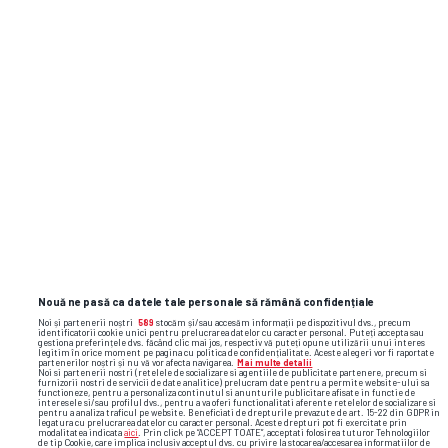
TOP ȘTIRI
ȘTIRI SPORT
Nouă ne pasă ca datele tale personale să rămână confidențiale
Noi și partenerii noștri
589
stocăm și/sau accesăm informații pe dispozitivul dvs., precum
identificatorii cookie unici pentru prelucrarea datelor cu caracter personal. Puteți accepta sau
gestiona preferințele dvs. făcând clic mai jos, respectiv vă puteți opune utilizării unui interes
legitim în orice moment pe pagina cu politica de confidențialitate. Aceste alegeri vor fi raportate
partenerilor noștri și nu vă vor afecta navigarea.
Mai multe detalii
Noi si partenerii nostri (retelele de socializare si agentiile de publicitate partenere, precum si
furnizorii nostri de servicii de date analitice) prelucram date pentru a permite website-ului sa
functioneze, pentru a personaliza continutul si anunturile publicitare afisate in functie de
interesele si/sau profilul dvs., pentru a va oferi functionalitati aferente retelelor de socializare si
pentru a analiza traficul pe website. Beneficiati de drepturile prevazute de art. 15-22 din GDPR in
legatura cu prelucrarea datelor cu caracter personal. Aceste drepturi pot fi exercitate prin
modalitatea indicata
aici
. Prin click pe “ACCEPT TOATE”, acceptati folosirea tuturor Tehnologiilor
de tip Cookie, care implica inclusiv acceptul dvs. cu privire la stocarea/accesarea informatiilor de