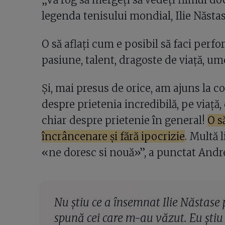
legenda tenisului mondial, Ilie Năsta
O să aflați cum e posibil să faci per
pasiune, talent, dragoste de viață, umo
Și, mai presus de orice, am ajuns la c
despre prietenia incredibilă, pe viață, 
chiar despre prietenie în general!
O s
încrâncenare și fără ipocrizie
. Multă 
«ne doresc si nouă»”, a punctat Andr
Nu ştiu ce a însemnat Ilie Năstase 
spună cei care m-au văzut. Eu şti