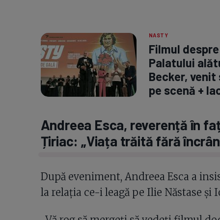
NASTY
Filmul despre 
Palatului alăt
Becker, venit
pe scenă + lac
Andreea Esca, reverență în fața 
Țiriac: „Viața trăită fără încrâ
După eveniment, Andreea Esca a insist
la relația ce-i leagă pe Ilie Năstase și 
„Vă rog să mergeți să vedeți filmul 