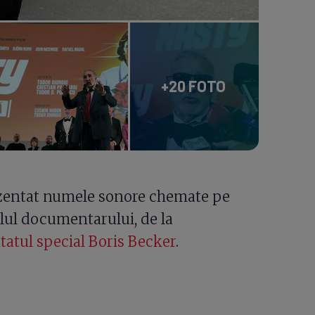
+20 FOTO
prezentat numele sonore chemate pe
alul documentarului, de la
tatul special Boris Becker
.