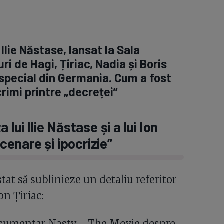
Ilie Năstase, lansat la Sala
uri de Hagi, Țiriac, Nadia și Boris
 special din Germania. Cum a fost
rimi printre „decreței”
lui Ilie Năstase și a lui Ion
ncenare și ipocrizie”
at să sublinieze un detaliu referitor
Ion Țiriac:
documentar Nasty - The Movie despre