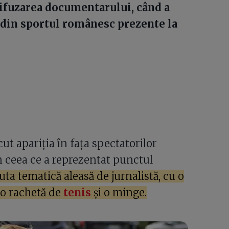
 difuzarea documentarului, când a
e din sportul românesc prezente la
cut apariția în fața spectatorilor
în ceea ce a reprezentat punctul
uta tematică aleasă de jurnalistă, cu o
 o rachetă de
tenis
și o minge.