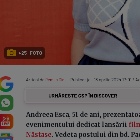
+25 FOTO
Articol de
Remus Dinu
- Publicat joi, 18 aprilie 2024 17:01 / Ac
URMĂREȘTE GSP ÎN DISCOVER
Andreea Esca, 51 de ani, prezentatoa
evenimentului dedicat lansării
fil
Năstase
. Vedeta postului din bd. P