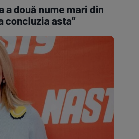
ța a două nume mari din
e A
Meciuri
Clasament
a concluzia asta”