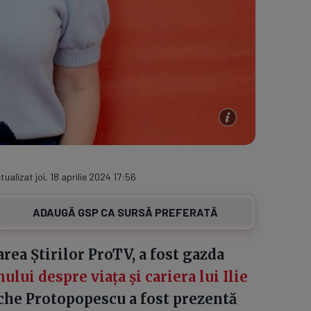
tualizat joi, 18 aprilie 2024 17:56
ADAUGĂ GSP CA SURSĂ PREFERATĂ
rea Știrilor ProTV, a fost gazda
mului despre viața și cariera lui Ilie
ache Protopopescu a fost prezentă