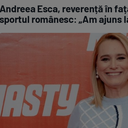
Andreea Esca, reverență în fa
Seri
Echipe
sportul românesc: „Am ajuns l
Program TV