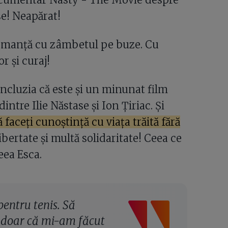
se! Neapărat!
formanță cu zâmbetul pe buze. Cu
r și curaj!
oncluzia că este și un minunat film
dintre Ilie Năstase și Ion Țiriac. Și
ă faceți cunoștință cu viața trăită fără
libertate și multă solidaritate! Ceea ce
eea Esca.
pentru tenis. Să
u doar că mi-am făcut