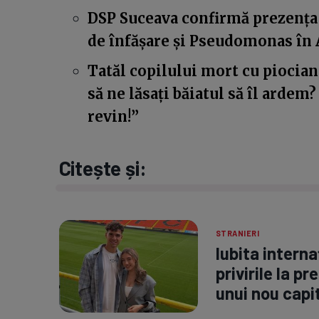
DSP Suceava confirmă prezența 
de înfășare și Pseudomonas în 
Tatăl copilului mort cu piociani
să ne lăsați băiatul să îl arde
revin!”
Citește și:
STRANIERI
Iubita interna
privirile la p
unui nou capit