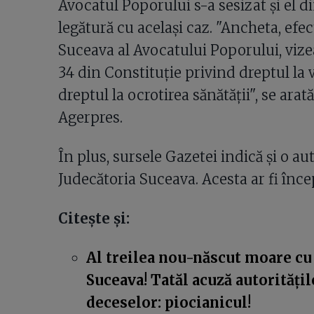
Avocatul Poporului s-a sesizat și el di
legătură cu același caz. "Ancheta, efec
Suceava al Avocatului Poporului, vizeaz
34 din Constituție privind dreptul la via
dreptul la ocrotirea sănătății", se ara
Agerpres.
În plus, sursele Gazetei indică și o a
Judecătoria Suceava. Acesta ar fi înce
Citește și:
Al treilea nou-născut moare cu 
Suceava! Tatăl acuză autorități
deceselor: piocianicul!