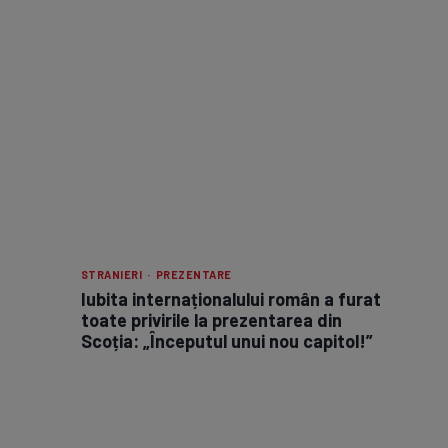
STRANIERI · PREZENTARE
Iubita internaționalului român a furat
toate privirile la prezentarea din
Scoția: „Începutul unui nou capitol!”