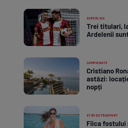
SUPERLIGA
Trei titulari, 
Ardelenii sunt
CAMPIONATE
Cristiano Ron
astăzi: locați
nopți
STIRI EXTRASPORT
Fiica fostului