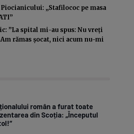
Piocianicului: „Stafilococ pe masa
ATI”
c: ”La spital mi-au spus: Nu vreți
m? Am rămas șocat, nici acum nu-mi
ționalului român a furat toate
rezentarea din Scoția: „Începutul
ol!”