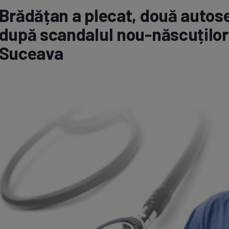
Brădățan a plecat, două autoses
Seri
Echipe
după scandalul nou-născuților 
Suceava
Program TV