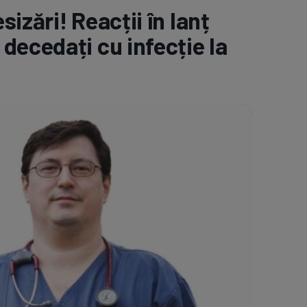
izări! Reacții în lanț
e A
Meciuri
Clasament
decedați cu infecție la