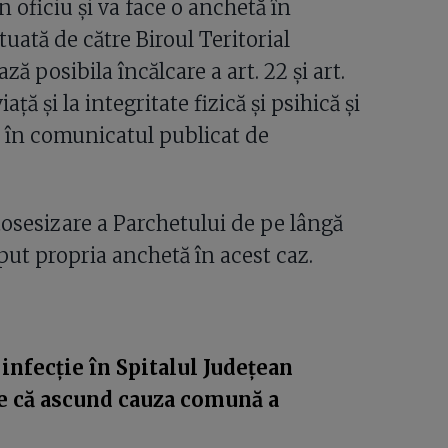
n oficiu și va face o anchetă în
tuată de către Biroul Teritorial
ă posibila încălcare a art. 22 și art.
ță și la integritate fizică și psihică și
tă în comunicatul publicat de
utosesizare a Parchetului de pe lângă
put propria anchetă în acest caz.
infecție în Spitalul Județean
le că ascund cauza comună a