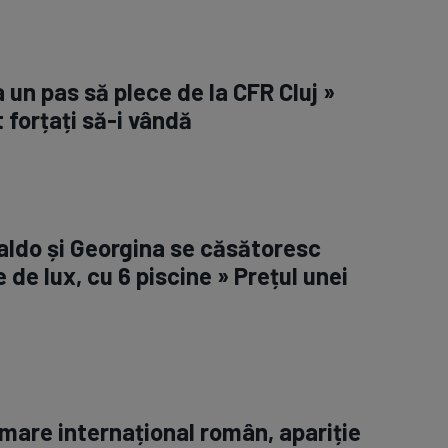
la un pas să plece de la CFR Cluj »
 forțați să-i vândă
aldo și Georgina se căsătoresc
e de lux, cu 6 piscine » Prețul unei
 mare internațional român, apariție