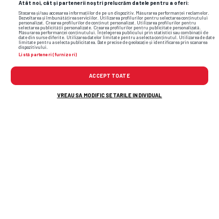
Atât noi, cât și partenerii noștri prelucrăm datele pentru a oferi:
Stocarea și/sau accesarea informațiilor de pe un dispozitiv. Măsurarea performanței reclamelor.
Dezvoltarea și îmbunătățirea serviciilor. Utilizarea profilurilor pentru selectarea conținutului
personalizat. Crearea profilurilor de conținut personalizat. Utilizarea profilurilor pentru
selectarea publicității personalizate. Crearea profilurilor pentru publicitate personalizată.
Măsurarea performanței conținutului. Înțelegerea publicului prin statistici sau combinații de
date din surse diferite. Utilizarea datelor limitate pentru a selecta conținutul. Utilizarea de date
limitate pentru a selecta publicitatea. Date precise de geolocație și identificarea prin scanarea
dispozitivului.
Listă parteneri (furnizori)
sever dron
cupa davis
cronica
ilie nastase
franta
ACCEPT TOATE
diverse
VREAU SA MODIFIC SETARILE INDIVIDUAL