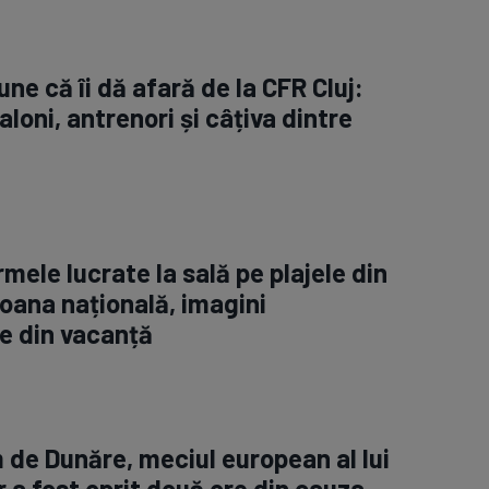
ne că îi dă afară de la CFR Cluj:
aloni, antrenori și câțiva dintre
rmele lucrate la sală pe plajele din
oana națională, imagini
e din vacanță
m de Dunăre, meciul european al lui
 a fost oprit două ore din cauza