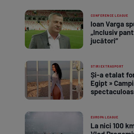
CONFERENCE LEAGUE
Ioan Varga spu
„Inclusiv pant
jucători”
STIRI EXTRASPORT
Și-a etalat fo
Egipt » Campi
spectaculoas
EUROPA LEAGUE
La nici 100 k
Vlad Dragomir