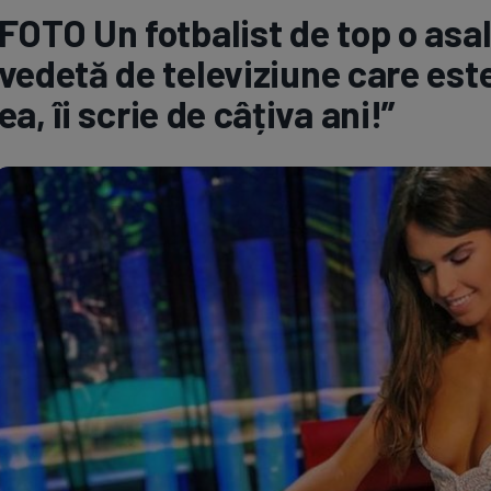
FOTO Un fotbalist de top o asa
Seri
Echipe
vedetă de televiziune care est
ea, îi scrie de câțiva ani!”
Program TV