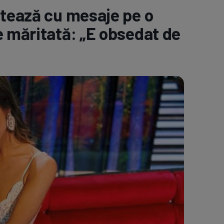
ltează cu mesaje pe o
e A
Meciuri
Clasament
e măritată: „E obsedat de