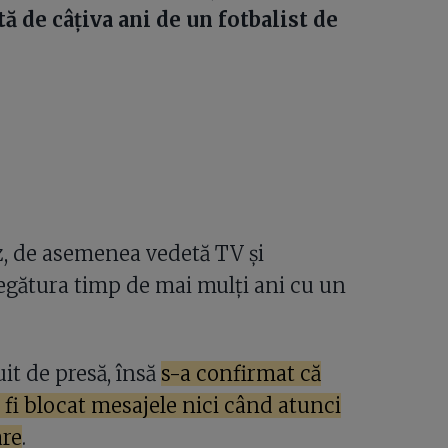
tă de câțiva ani de un fotbalist de
, de asemenea vedetă TV și
 legătura timp de mai mulți ani cu un
it de presă, însă
s-a confirmat că
r fi blocat mesajele nici când atunci
are
.