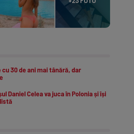
+23 FOTO
e cu 30 de ani mai tânără, dar
e
 Daniel Celea va juca în Polonia și își
listă