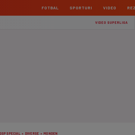
FOTBAL
SPORTURI
VIDEO
REZ
România
Interna
VIDEO SUPERLIGA
Superliga
Cham
Echipe
Meciuri
Clasament
Echipe
Liga 2
Euro
Echipe
Meciuri
Clasament
Echipe
Cupa României Betano
Con
Echipe
Meciuri
Echi
La L
TOATE ȘTIRILE
Echipe
Prem
Echipe
Bund
Echipe
GSP SPECIAL
»
DIVERSE
»
MONDEN