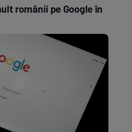
ult românii pe Google în
e A
Meciuri
Clasament