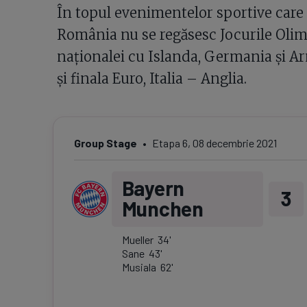
În topul evenimentelor sportive care 
România nu se regăsesc Jocurile Olimp
naționalei cu Islanda, Germania și A
și finala Euro, Italia – Anglia.
Group Stage
Etapa
6
,
08 decembrie 2021
Bayern
3
Munchen
Mueller
34
'
Sane
43
'
Musiala
62
'