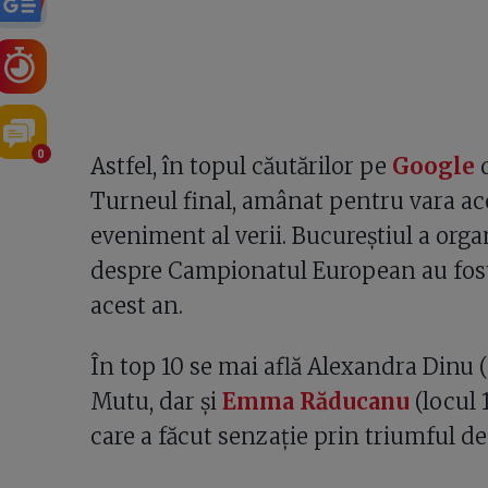
0
Astfel, în topul căutărilor pe
Google
d
Turneul final, amânat pentru vara ace
eveniment al verii. Bucureștiul a organ
despre Campionatul European au fost 
acest an.
În top 10 se mai află Alexandra Dinu (p
Mutu, dar și
Emma Răducanu
(locul 
care a făcut senzație prin triumful d