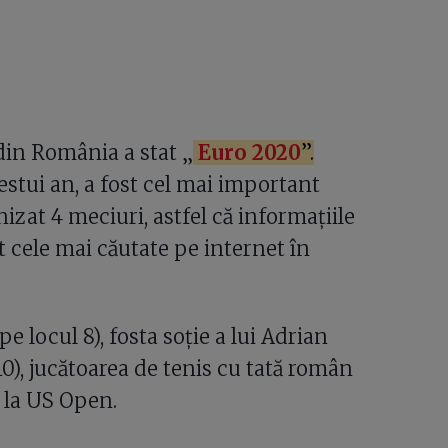
in România a stat „
Euro 2020
”.
stui an, a fost cel mai important
izat 4 meciuri, astfel că informațiile
cele mai căutate pe internet în
e locul 8), fosta soție a lui Adrian
10), jucătoarea de tenis cu tată român
e la US Open.