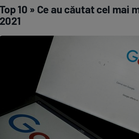
Top 10 » Ce au căutat cel mai m
Seri
Echipe
2021
Program TV