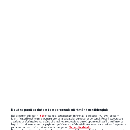
oradea
mihai nesu
utrecht
Nouă ne pasă ca datele tale personale să rămână confidențiale
Noi și partenerii noștri
589
stocăm și/sau accesăm informații pe dispozitivul dvs., precum
identificatorii cookie unici pentru prelucrarea datelor cu caracter personal. Puteți accepta sau
gestiona preferințele dvs. făcând clic mai jos, respectiv vă puteți opune utilizării unui interes
legitim în orice moment pe pagina cu politica de confidențialitate. Aceste alegeri vor fi raportate
partenerilor noștri și nu vă vor afecta navigarea.
Mai multe detalii