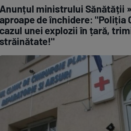
Anunțul ministrului Sănătății »
Seri
Echipe
aproape de închidere: "Poliția C
cazul unei explozii în țară, tri
străinătate!"
Program TV