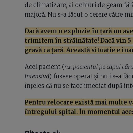
de climatizare, ai ochiuri de geam făr
majoră. Nu s-a făcut o cerere către mi
Dacă avem o explozie în țară nu av
trimitem în străinătate! Dacă vin 5
gravă ca țară. Această situație e ina
Acel pacient (
n.r. pacientul pe capul căr
intensivă
) fusese operat și nu i s-a fă
înțeles că nu se face imediat după int
Pentru relocare există mai multe vari
întregului spital. În momentul ac