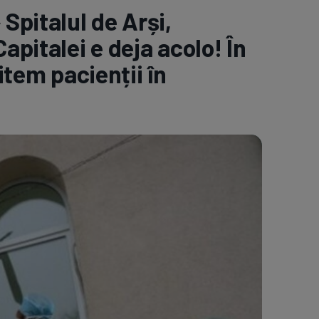
 Spitalul de Arși,
e A
Meciuri
Clasament
apitalei e deja acolo! În
mitem pacienții în