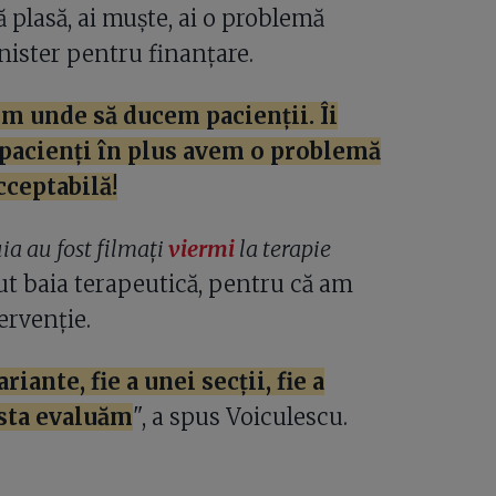
ă plasă, ai muște, ai o problemă
nister pentru finanțare.
em unde să ducem pacienții. Îi
 pacienți în plus avem o problemă
cceptabilă!
uia au fost filmați
viermi
la terapie
cut baia terapeutică, pentru că am
ervenție.
ante, fie a unei secții, fie a
esta evaluăm
", a spus Voiculescu.