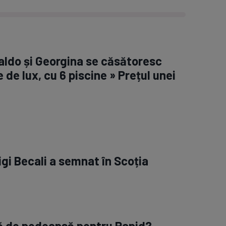
aldo și Georgina se căsătoresc
e de lux, cu 6 piscine » Prețul unei
igi Becali a semnat în Scoția
ră de pedeapsă pentru Rapid?