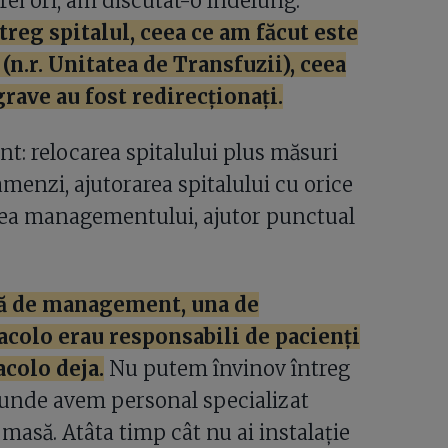
rei ori, am discutat-o îndelung.
reg spitalul, ceea ce am făcut este
n.r. Unitatea de Transfuzii), ceea
rave au fost redirecționați.
nt: relocarea spitalului plus măsuri
amenzi, ajutorarea spitalului cu orice
area managementului, ajutor punctual
emă de management, una de
 acolo erau responsabili de pacienți
acolo deja.
Nu putem învinov întreg
l unde avem personal specializat
 masă. Atâta timp cât nu ai instalație