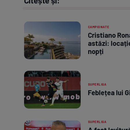
Citește și:
CAMPIONATE
Cristiano Ron
astăzi: locați
nopți
SUPERLIGA
Feblețea lui G
SUPERLIGA
A fost lovitu