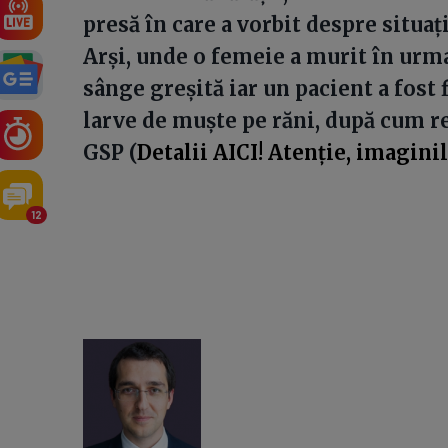
presă în care a vorbit despre situaț
Arși, unde o femeie a murit în urma
sânge greșită iar un pacient a fost 
larve de muște pe răni, după cum re
GSP (
Detalii AICI! Atenție, imaginil
12