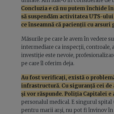
unitate. Am luat-o în considerare de t
Concluzia e că nu putem închide înt
să suspendăm activitatea UTS-ului (
ce înseamnă că pacienții cu arsuri g
Măsurile pe care le avem în vedere su
intermediare ca inspecții, controale, 
investiție este nevoie, profesionaliz
pe care îl oferim deja.
Au fost verificați, există o probl
infrastructură. Cu siguranță cei de
și vor răspunde.
Poliția Capitalei e 
personalul medical. E singurul spita
pentru marii arși, nu pot fi învinov în