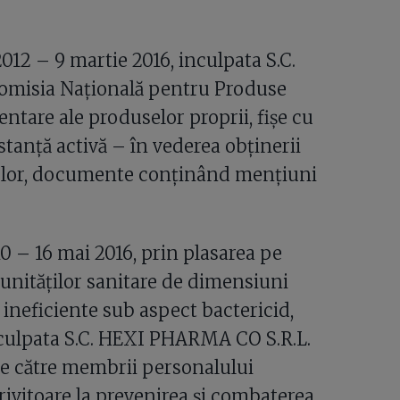
012 – 9 martie 2016, inculpata S.C.
Comisia Națională pentru Produse
entare ale produselor proprii, fișe cu
stanță activă – în vederea obținerii
selor, documente conținând mențiuni
0 – 16 mai 2016, prin plasarea pe
 unităților sanitare de dimensiuni
 ineficiente sub aspect bactericid,
inculpata S.C. HEXI PHARMA CO S.R.L.
de către membrii personalului
rivitoare la prevenirea și combaterea