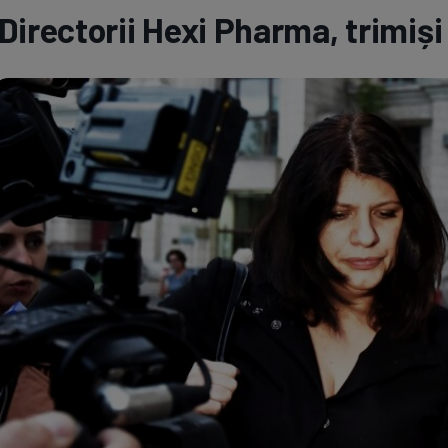
Directorii Hexi Pharma, trimiși
Seri
Echipe
Program TV