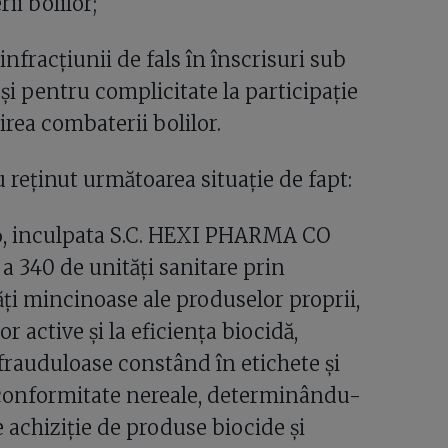
ii bolilor;
nfracțiunii de fals în înscrisuri sub
și pentru complicitate la participație
rea combaterii bolilor.
u reținut următoarea situație de fapt:
16, inculpata S.C. HEXI PHARMA CO
 a 340 de unități sanitare prin
ăți mincinoase ale produselor proprii,
r active și la eficiența biocidă,
 frauduloase constând în etichete și
e conformitate nereale, determinându-
 achiziție de produse biocide și