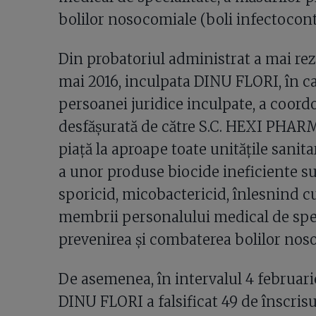
bolilor nosocomiale (boli infectocont
Din probatoriul administrat a mai rezu
mai 2016, inculpata DINU FLORI, în cal
persoanei juridice inculpate, a coordo
desfășurată de către S.C. HEXI PHARM
piață la aproape toate unitățile sani
a unor produse biocide ineficiente su
sporicid, micobactericid, înlesnind c
membrii personalului medical de speci
prevenirea și combaterea bolilor noso
De asemenea, în intervalul 4 februari
DINU FLORI a falsificat 49 de înscrisu