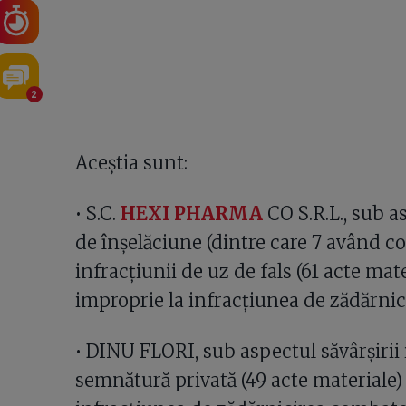
2
Aceștia sunt:
• S.C.
HEXI PHARMA
CO S.R.L., sub as
de înșelăciune (dintre care 7 având co
infracțiunii de uz de fals (61 acte mat
improprie la infracțiunea de zădărnic
• DINU FLORI, sub aspectul săvârșirii i
semnătură privată (49 acte materiale) 