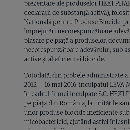
prezentare ale produselor HEXI PHARM
declarații de substanță activă), folosi
Națională pentru Produse Biocide, pr
împrejurări necorespunzătoare adevăru
plasare pe piață a produselor, docu
necorespunzătoare adevărului, sub as
active și al eficienței biocide.
Totodată, din probele administrate a re
2012 – 16 mai 2016, inculpatul LEVA M
în cadrul firmei inculpate S.C. HEXI P
pe piața din România, la unitățile san
unor produse biocide ineficiente sub 
micobactericid, ajutând astfel înlesni