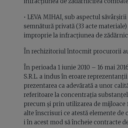
infracțiunea de zădărnicirea combater
• LEVA MIHAI, sub aspectul săvârșirii i
semnătură privată (33 acte materiale) 
improprie la infracțiunea de zădărnici
În rechizitoriul întocmit procurorii a
În perioada 1 iunie 2010 – 16 mai 20
S.R.L. a indus în eroare reprezentanții
prezentarea ca adevărată a unor calit
referitoare la concentrația substanțelo
precum și prin utilizarea de mijloace
alte înscrisuri ce atestă elemente d
i în acest mod să încheie contracte de