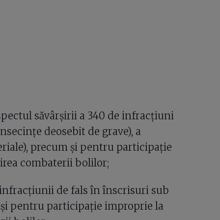
pectul săvârșirii a 340 de infracțiuni
nsecințe deosebit de grave), a
eriale), precum și pentru participație
irea combaterii bolilor;
nfracțiunii de fals în înscrisuri sub
și pentru participație improprie la