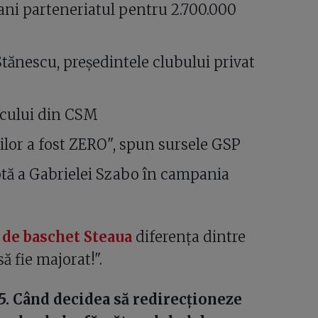
ani parteneriatul pentru 2.700.000
Stănescu, președintele clubului privat
icului din CSM
nilor a fost ZERO", spun sursele GSP
ptă a Gabrielei Szabo în campania
 de baschet Steaua
diferența dintre
ă fie majorat!".
15. Când decidea să redirecționeze