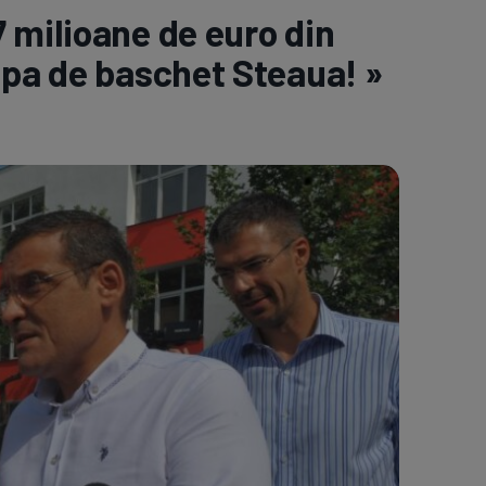
 milioane de euro din
e A
Meciuri
Clasament
ipa de baschet Steaua! »