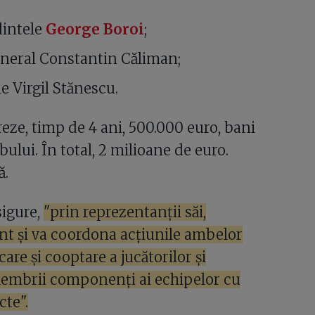
dintele
George Boroi
;
eneral Constantin Căliman;
le Virgil Stănescu.
reze, timp de 4 ani, 500.000 euro, bani
ubului. În total, 2 milioane de euro.
ă.
sigure,
"prin reprezentanții săi,
nt și va coordona acțiunile ambelor
care și cooptare a jucătorilor și
embrii componenți ai echipelor cu
te".