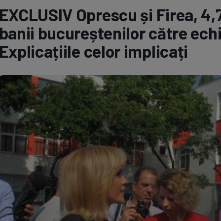
EXCLUSIV Oprescu și Firea, 4,7
Seri
Echipe
banii bucureștenilor către ech
Explicațiile celor implicați
Program TV