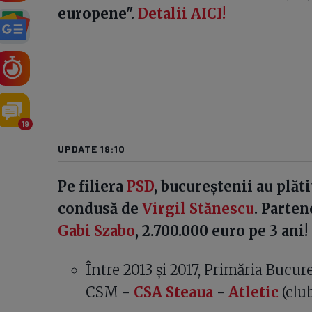
europene".
Detalii AICI!
19
UPDATE 19:10
Pe filiera
PSD
, bucureștenii au plăt
condusă de
Virgil Stănescu
. Parten
Gabi Szabo
, 2.700.000 euro pe 3 ani!
Între 2013 și 2017, Primăria Bucure
CSM -
CSA Steaua
-
Atletic
(club