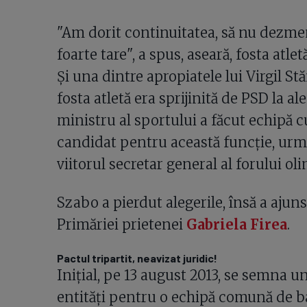
"Am dorit continuitatea, să nu dezme
foarte tare", a spus, aseară, fosta atl
Și una dintre apropiatele lui Virgil S
fosta atletă era sprijinită de PSD la a
ministru al sportului a făcut echipă c
candidat pentru această funcție, urmâ
viitorul secretar general al forului oli
Szabo a pierdut alegerile, însă a ajun
Primăriei prietenei
Gabriela Firea
.
Pactul tripartit, neavizat juridic!
Inițial, pe 13 august 2013, se semna u
entități pentru o echipă comună de b