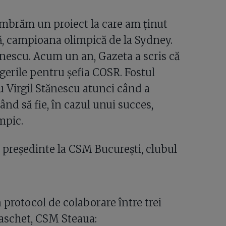
mbrăm un proiect la care am ținut
etă, campioana olimpică de la Sydney.
tănescu. Acum un an, Gazeta a scris că
legerile pentru șefia COSR. Fostul
u Virgil Stănescu atunci când a
nd să fie, în cazul unui succes,
mpic.
s președinte la CSM București, clubul
n protocol de colaborare între trei
aschet, CSM Steaua: