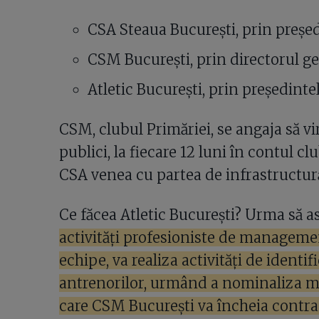
CSA Steaua București, prin preșe
CSM București, prin directorul g
Atletic București, prin președinte
CSM, clubul Primăriei, se angaja să vi
publici, la fiecare 12 luni în contul cl
CSA venea cu partea de infrastructur
Ce făcea Atletic București? Urma să a
activități profesioniste de manageme
echipe, va realiza activități de identifi
antrenorilor, urmând a nominaliza m
care CSM București va încheia contrac