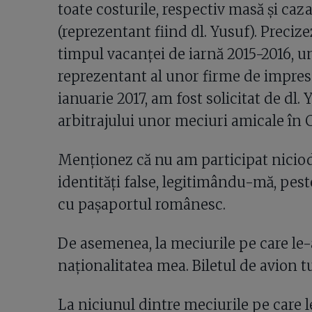
toate costurile, respectiv masă și caza
(reprezentant fiind dl. Yusuf). Preciz
timpul vacanței de iarnă 2015-2016, u
reprezentant al unor firme de impresar
ianuarie 2017, am fost solicitat de dl. 
arbitrajului unor meciuri amicale în 
Menționez că nu am participat niciod
identități false, legitimându-mă, peste t
cu pașaportul românesc.
De asemenea, la meciurile pe care le
naționalitatea mea. Biletul de avion tu
La niciunul dintre meciurile pe care l