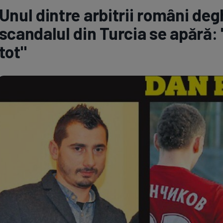
Unul dintre arbitrii români degh
Seri
Echipe
scandalul din Turcia se apără:
tot"
Program TV