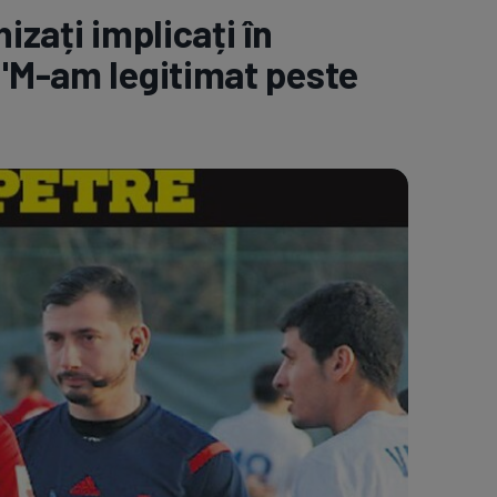
izați implicați în
e A
Meciuri
Clasament
 "M-am legitimat peste