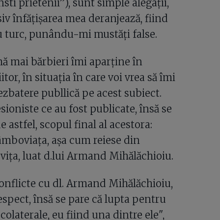
nsti prietenii”), sunt simple alegații,
siv înfățișarea mea deranjează, fiind
 turc, punându-mi mustăți false.
mă mai bărbieri îmi aparține în
itor, în situația în care voi vrea să îmi
ezbatere publlică pe acest subiect.
ioniste ce au fost publicate, însă se
 astfel, scopul final al acestora:
âmboviața, așa cum reiese din
vița, luat d.lui Armand Mihălăchioiu.
nflicte cu dl. Armand Mihălăchioiu,
espect, însă se pare că lupta pentru
laterale, eu fiind una dintre ele",