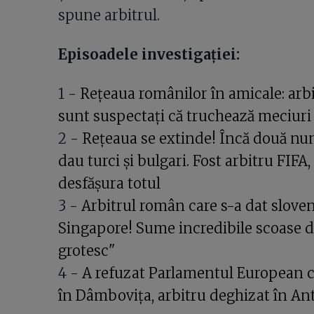
spune arbitrul.
Episoadele investigației:
1 -
Rețeaua românilor în amicale: arbit
sunt suspectați că truchează meciuri l
2 -
Rețeaua se extinde! Încă două nume
dau turci și bulgari. Fost arbitru FIF
desfășura totul
3 -
Arbitrul român care s-a dat sloven 
Singapore! Sume incredibile scoase du
grotesc"
4 -
A refuzat Parlamentul European ca
în Dâmbovița, arbitru deghizat în An