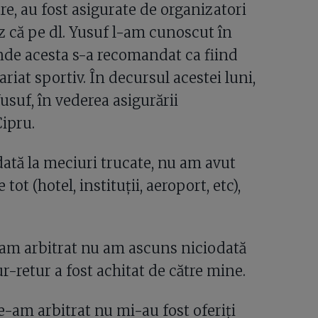
re, au fost asigurate de organizatori
ez că pe dl. Yusuf l-am cunoscut în
nde acesta s-a recomandat ca fiind
iat sportiv. În decursul acestei luni,
Yusuf, în vederea asigurării
Cipru.
ată la meciuri trucate, nu am avut
ot (hotel, instituții, aeroport, etc),
-am arbitrat nu am ascuns niciodată
r-retur a fost achitat de către mine.
e-am arbitrat nu mi-au fost oferiți