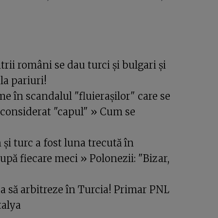
rii români se dau turci și bulgari și
a pariuri!
 în scandalul "fluierașilor" care se
A, considerat "capul" » Cum se
și turc a fost luna trecută în
pă fiecare meci » Polonezii: "Bizar,
 să arbitreze în Turcia! Primar PNL
talya