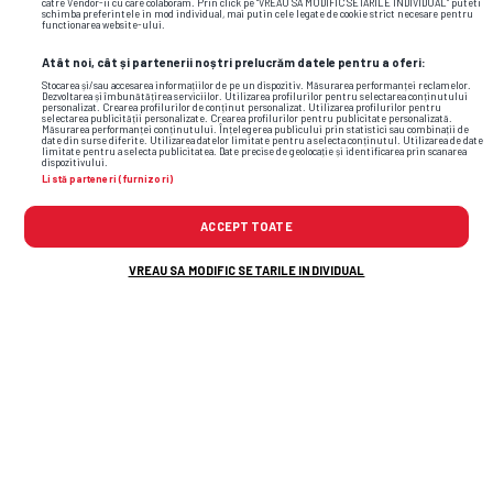
catre Vendor-ii cu care colaboram. Prin click pe “VREAU SA MODIFIC SETARILE INDIVIDUAL” puteti
schimba preferintele in mod individual, mai putin cele legate de cookie strict necesare pentru
functionarea website-ului.
Atât noi, cât și partenerii noștri prelucrăm datele pentru a oferi:
Stocarea și/sau accesarea informațiilor de pe un dispozitiv. Măsurarea performanței reclamelor.
Dezvoltarea și îmbunătățirea serviciilor. Utilizarea profilurilor pentru selectarea conținutului
personalizat. Crearea profilurilor de conținut personalizat. Utilizarea profilurilor pentru
selectarea publicității personalizate. Crearea profilurilor pentru publicitate personalizată.
Măsurarea performanței conținutului. Înțelegerea publicului prin statistici sau combinații de
date din surse diferite. Utilizarea datelor limitate pentru a selecta conținutul. Utilizarea de date
limitate pentru a selecta publicitatea. Date precise de geolocație și identificarea prin scanarea
dispozitivului.
Listă parteneri (furnizori)
ACCEPT TOATE
VREAU SA MODIFIC SETARILE INDIVIDUAL
TOP ȘTIRI
ȘTIRI SPORT