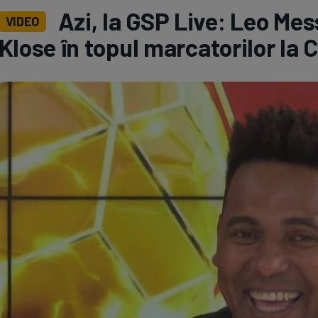
Azi, la GSP Live: Leo Mess
VIDEO
Seri
Echipe
Klose în topul marcatorilor la
Program TV