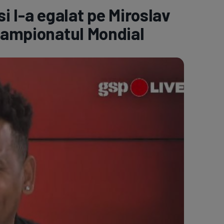
i l-a egalat pe Miroslav
e A
Meciuri
Clasament
 Campionatul Mondial