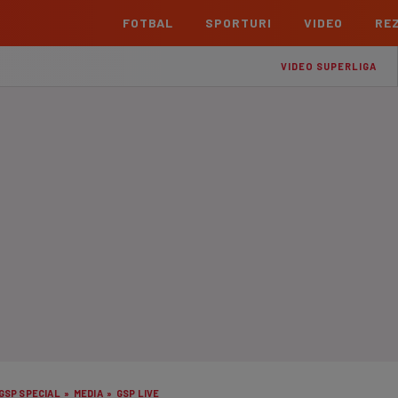
FOTBAL
SPORTURI
VIDEO
REZ
România
Interna
VIDEO SUPERLIGA
Superliga
Cham
Echipe
Meciuri
Clasament
Echipe
Liga 2
Euro
Echipe
Meciuri
Clasament
Echipe
Cupa României Betano
Con
Echipe
Meciuri
Echi
La L
TOATE ȘTIRILE
Echipe
Prem
Echipe
Bund
Echipe
GSP SPECIAL
»
MEDIA
»
GSP LIVE