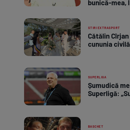
bunică-mea, l
STIRI EXTRASPORT
Cătălin Cîrjan
cununia civilă
SUPERLIGA
Șumudică merg
Superligă: „Su
BASCHET