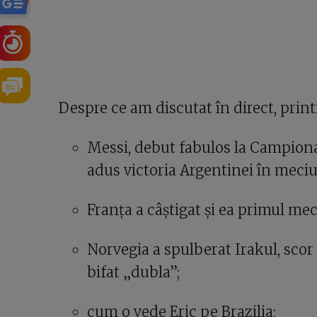
0
Despre ce am discutat în direct, printr
Messi, debut fabulos la Campiona
adus victoria Argentinei în meciul
Franța a câștigat și ea primul meci
Norvegia a spulberat Irakul, scor
bifat „dubla”;
cum o vede Eric pe Brazilia;