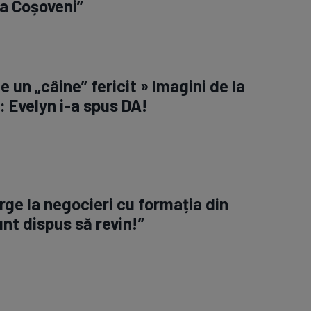
a Coșoveni”
 e un „câine” fericit » Imagini de la
: Evelyn i-a spus DA!
e la negocieri cu formația din
nt dispus să revin!”