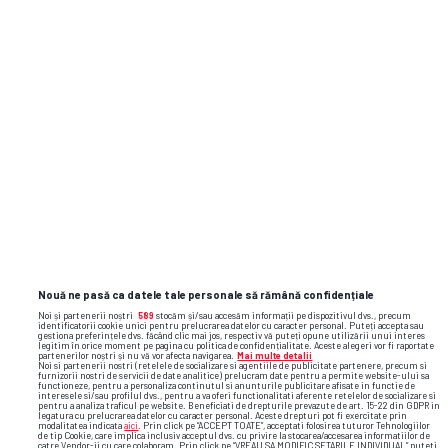
Nouă ne pasă ca datele tale personale să rămână confidențiale
Noi și partenerii noștri
589
stocăm și/sau accesăm informații pe dispozitivul dvs., precum
identificatorii cookie unici pentru prelucrarea datelor cu caracter personal. Puteți accepta sau
gestiona preferințele dvs. făcând clic mai jos, respectiv vă puteți opune utilizării unui interes
legitim în orice moment pe pagina cu politica de confidențialitate. Aceste alegeri vor fi raportate
TOP ȘTIRI
ȘTIRI SPORT
partenerilor noștri și nu vă vor afecta navigarea.
Mai multe detalii
Noi si partenerii nostri (retelele de socializare si agentiile de publicitate partenere, precum si
furnizorii nostri de servicii de date analitice) prelucram date pentru a permite website-ului sa
functioneze, pentru a personaliza continutul si anunturile publicitare afisate in functie de
interesele si/sau profilul dvs., pentru a va oferi functionalitati aferente retelelor de socializare si
pentru a analiza traficul pe website. Beneficiati de drepturile prevazute de art. 15-22 din GDPR in
legatura cu prelucrarea datelor cu caracter personal. Aceste drepturi pot fi exercitate prin
modalitatea indicata
aici
. Prin click pe “ACCEPT TOATE”, acceptati folosirea tuturor Tehnologiilor
de tip Cookie, care implica inclusiv acceptul dvs. cu privire la stocarea/accesarea informatiilor de
catre Vendor-ii cu care colaboram. Prin click pe “VREAU SA MODIFIC SETARILE INDIVIDUAL” puteti