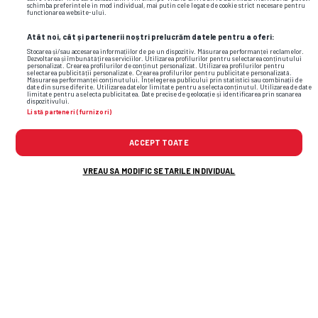
schimba preferintele in mod individual, mai putin cele legate de cookie strict necesare pentru
functionarea website-ului.
Atât noi, cât și partenerii noștri prelucrăm datele pentru a oferi:
Stocarea și/sau accesarea informațiilor de pe un dispozitiv. Măsurarea performanței reclamelor.
Dezvoltarea și îmbunătățirea serviciilor. Utilizarea profilurilor pentru selectarea conținutului
personalizat. Crearea profilurilor de conținut personalizat. Utilizarea profilurilor pentru
selectarea publicității personalizate. Crearea profilurilor pentru publicitate personalizată.
Măsurarea performanței conținutului. Înțelegerea publicului prin statistici sau combinații de
date din surse diferite. Utilizarea datelor limitate pentru a selecta conținutul. Utilizarea de date
limitate pentru a selecta publicitatea. Date precise de geolocație și identificarea prin scanarea
dispozitivului.
Listă parteneri (furnizori)
ACCEPT TOATE
VREAU SA MODIFIC SETARILE INDIVIDUAL
Petrolul - Oțelul, în etapa 4 din Superliga »
Gol din penalty în minutul 34
Claudiu Niculescu, nemulțumit de
trendul din Superliga: „Cam mult! Nu
cred că e normal”