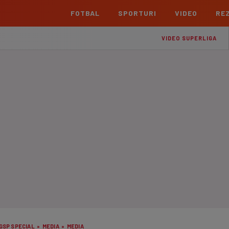
FOTBAL
SPORTURI
VIDEO
REZ
România
Interna
VIDEO SUPERLIGA
Superliga
Cham
Echipe
Meciuri
Clasament
Echipe
Liga 2
Euro
Echipe
Meciuri
Clasament
Echipe
Cupa României Betano
Con
Echipe
Meciuri
Echi
La L
TOATE ȘTIRILE
Echipe
Prem
Echipe
Bund
Echipe
GSP SPECIAL
»
MEDIA
»
MEDIA