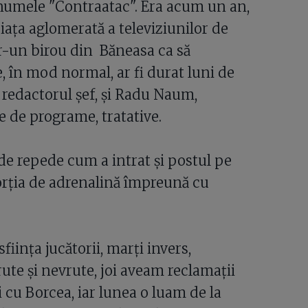
numele "Contraatac". Era acum un an,
iaţa aglomerată a televiziunilor de
tr-un birou din Băneasa ca să
, în mod normal, ar fi durat luni de
 redactorul şef, şi Radu Naum,
le de programe, tratative.
 de repede cum a intrat şi postul pe
porţia de adrenalină împreună cu
sfiinţa jucătorii, marţi invers,
te şi nevrute, joi aveam reclamaţii
i cu Borcea, iar lunea o luam de la