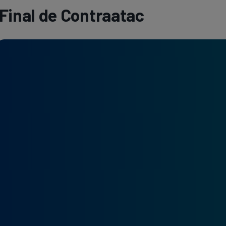
Final de Contraatac
Seri
Echipe
Program TV