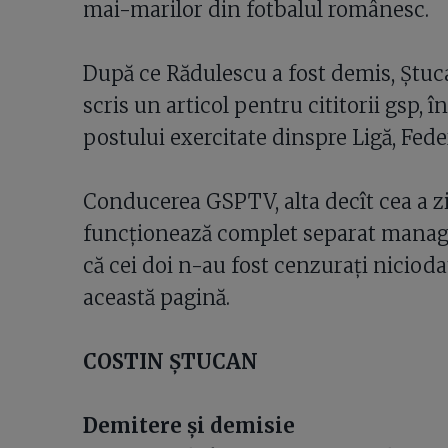
mai-marilor din fotbalul românesc.
După ce Rădulescu a fost demis, Ştucan
scris un articol pentru cititorii gsp, 
postului exercitate dinspre Ligă, Fede
Conducerea GSPTV, alta decît cea a zia
funcţionează complet separat manageri
că cei doi n-au fost cenzuraţi niciodat
această pagină.
COSTIN ŞTUCAN
Demitere şi demisie