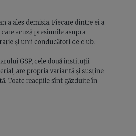
 a ales demisia. Fiecare dintre ei a
în care acuză presiunile asupra
raţie şi unii conducători de club.
rului GSP, cele două instituţii
al, are propria variantă şi susţine
ă. Toate reacţiile sînt găzduite în