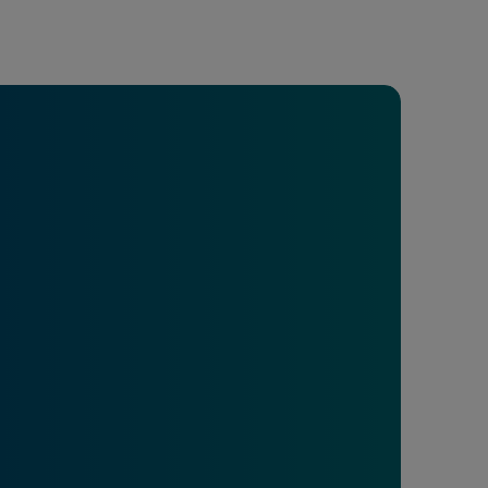
e A
Meciuri
Clasament