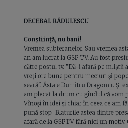
DECEBAL RĂDULESCU
Conştiinţă, nu bani!
Vremea subteranelor. Sau vremea ast
an am lucrat la GSP TV. Au fost presi
către postul tv. "Dă-i afară pe m..iştii
vreţi ore bune pentru meciuri şi popon
seară". Ăsta e Dumitru Dragomir. Şi e
am plecat la drum cu gîndul că vom p
Vînoşi în idei şi chiar în ceea ce am f
pună stop. Blaturile astea dintre presă
afară de la GSPTV fără nici un motiv. C