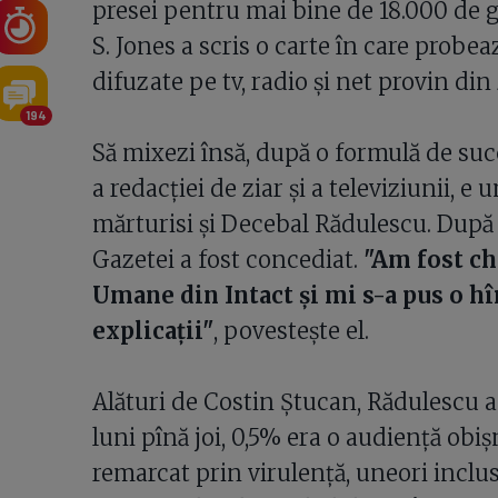
presei pentru mai bine de 18.000 de 
S. Jones a scris o carte în care probea
difuzate pe tv, radio şi net provin din 
194
Să mixezi însă, după o formulă de succe
a redacţiei de ziar şi a televiziunii, e
mărturisi şi Decebal Rădulescu. După
Gazetei a fost concediat.
"Am fost ch
Umane din Intact şi mi s-a pus o hîr
explicaţii"
, povesteşte el.
Alături de Costin Ştucan, Rădulescu a
luni pînă joi, 0,5% era o audienţă obiş
remarcat prin virulenţă, uneori inclus