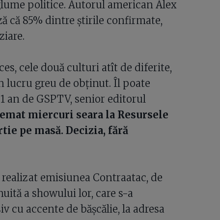
glume politice. Autorul american Alex
ză că 85% dintre ştirile confirmate,
ziare.
s, cele două culturi atît de diferite,
 un lucru greu de obţinut. Îl poate
 1 an de GSPTV, senior editorul
emat miercuri seara la Resursele
tie pe masă. Decizia, fără
 realizat emisiunea Contraatac, de
nuită a showului lor, care s-a
iv cu accente de băşcălie, la adresa