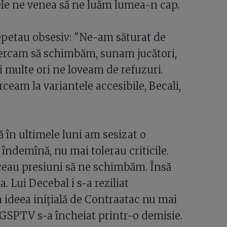
tele ne venea să ne luăm lumea-n cap.
repetau obsesiv: "Ne-am săturat de
cercam să schimbăm, sunam jucători,
mai multe ori ne loveam de refuzuri.
rceam la variantele accesibile, Becali,
ă în ultimele luni am sesizat o
 îndemînă, nu mai tolerau criticile.
făceau presiuni să ne schimbăm. Însă
. Lui Decebal i s-a reziliat
m ideea iniţială de Contraatac nu mai
a GSPTV s-a încheiat printr-o demisie.