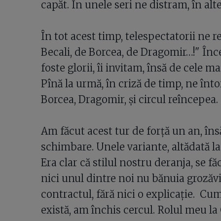
capăt. În unele seri ne distram, în al
În tot acest timp, telespectatorii ne 
Becali, de Borcea, de Dragomir…!" În
foste glorii, îi invitam, însă de cele 
Pînă la urmă, în criză de timp, ne înto
Borcea, Dragomir, şi circul reîncepea.
Am făcut acest tur de forţă un an, îns
schimbare. Unele variante, altădată la
Era clar că stilul nostru deranja, se 
nici unul dintre noi nu bănuia grozăvia
contractul, fără nici o explicaţie. Cu
există, am închis cercul. Rolul meu l