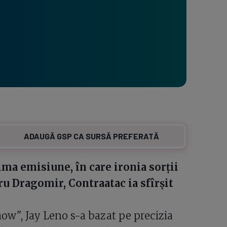
ADAUGĂ GSP CA SURSĂ PREFERATĂ
ima emisiune, în care ironia sorţii
tru Dragomir, Contraatac ia sfîrşit
how", Jay Leno s-a bazat pe precizia