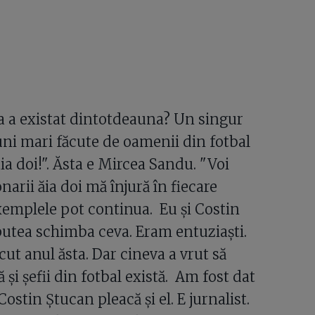
a a existat dintotdeauna? Un singur
uni mari făcute de oamenii din fotbal
 aia doi!". Ăsta e Mircea Sandu. "Voi
arii ăia doi mă înjură în fiecare
xemplele pot continua. Eu şi Costin
utea schimba ceva. Eram entuziaşti.
ăcut anul ăsta. Dar cineva a vrut să
 şi şefii din fotbal există. Am fost dat
ostin Ştucan pleacă şi el. E jurnalist.