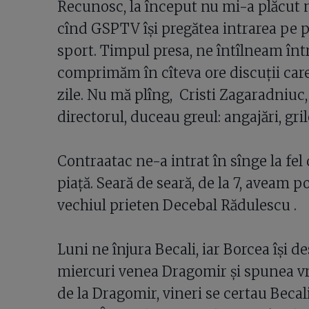
Recunosc, la început nu mi-a plăcut 
cînd GSPTV îşi pregătea intrarea pe p
sport. Timpul presa, ne întîlneam în
comprimăm în cîteva ore discuţii care
zile. Nu mă plîng, Cristi Zagaradniuc,
directorul, duceau greul: angajări, gri
Contraatac ne-a intrat în sînge la fel
piaţă. Seară de seară, de la 7, aveam 
vechiul prieten Decebal Rădulescu .
Luni ne înjura Becali, iar Borcea îşi de
miercuri venea Dragomir şi spunea vru
de la Dragomir, vineri se certau Becal